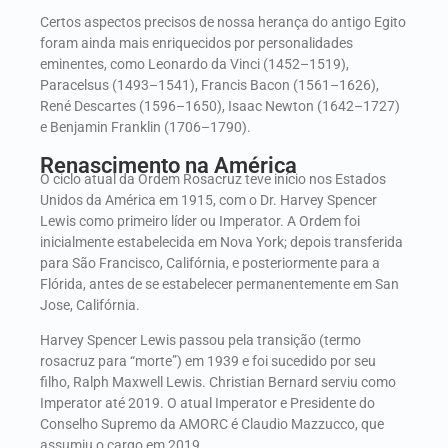
Certos aspectos precisos de nossa herança do antigo Egito
foram ainda mais enriquecidos por personalidades
eminentes, como
Leonardo da Vinci
(1452–1519),
Paracelsus
(1493–1541),
Francis Bacon
(1561–1626),
René Descartes
(1596–1650),
Isaac Newton
(1642–1727)
e
Benjamin Franklin
(1706–1790).
Renascimento na América
O ciclo atual da Ordem Rosacruz teve início nos Estados
Unidos da América em 1915, com o Dr.
Harvey Spencer
Lewis
como primeiro líder ou Imperator. A Ordem foi
inicialmente estabelecida em Nova York; depois transferida
para São Francisco, Califórnia, e posteriormente para a
Flórida, antes de se estabelecer permanentemente em
San
Jose
, Califórnia.
Harvey Spencer Lewis passou pela transição (termo
rosacruz para “morte”) em 1939 e foi sucedido por seu
filho,
Ralph Maxwell Lewis
.
Christian Bernard
serviu como
Imperator até 2019. O atual Imperator e Presidente do
Conselho Supremo da AMORC é
Claudio Mazzucco
, que
assumiu o cargo em 2019