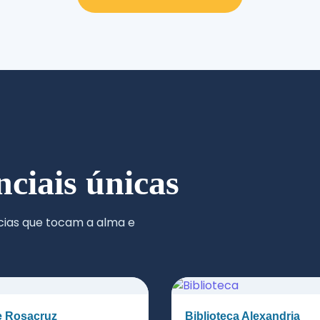
nciais únicas
ncias que tocam a alma e
 Rosacruz
Biblioteca Alexandria