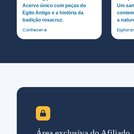
Acervo único com peças do
Um sant
Egito Antigo e a história da
contem
tradição rosacruz.
a natur
Conhecer
Explora
Área exclusiva do Afiliado