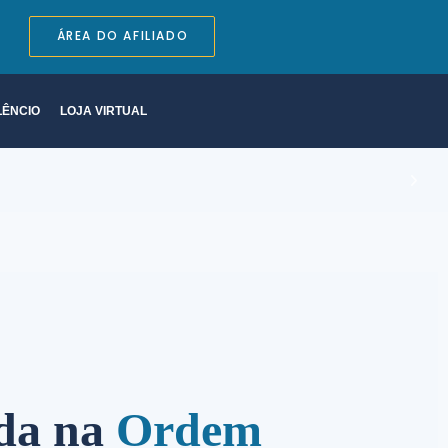
ÁREA DO AFILIADO
LÊNCIO
LOJA VIRTUAL
 que
tes
 de
ada na
Ordem