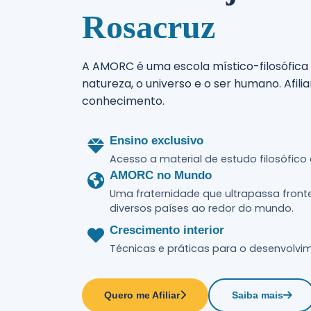
Agenda cultural
Rosacruz
Afilie-se
Ver eventos
A AMORC é uma escola místico-filosófica 
natureza, o universo e o ser humano. Afil
conhecimento.
Ensino exclusivo
Acesso a material de estudo filosófico
AMORC no Mundo
Uma fraternidade que ultrapassa fron
diversos países ao redor do mundo.
Crescimento interior
Técnicas e práticas para o desenvolvimen
Quero me Afiliar
Saiba mais