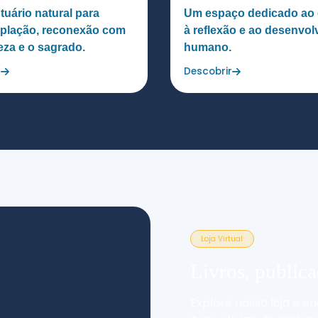
uário natural para
Um espaço dedicado ao 
plação, reconexão com
à reflexão e ao desenvo
eza e o sagrado.
humano.
r
Descobrir
Loja Virtual
Livros, public
Explore nossa loja e e