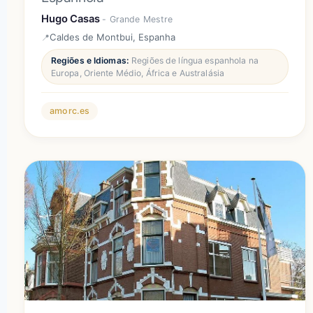
Hugo Casas
- Grande Mestre
Caldes de Montbui, Espanha
Regiões e Idiomas:
Regiões de língua espanhola na
Europa, Oriente Médio, África e Australásia
amorc.es