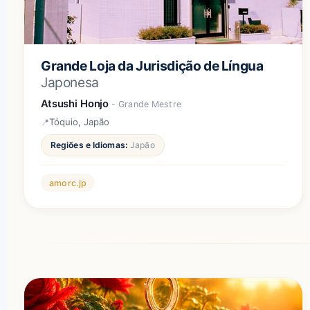
Grande Loja da Jurisdição de Língua
Japonesa
Atsushi Honjo
- Grande Mestre
Tóquio, Japão
Regiões e Idiomas:
Japão
amorc.jp