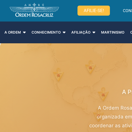
AFILIE-SE!
CON
A ORDEM
CONHECIMENTO
AFILIAÇÃO
MARTINISMO
A P
A Ordem Rosac
organizada em
coordenar as ati