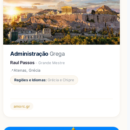
Administração
Grega
Raul Passos
- Grande Mestre
Atenas, Grécia
Regiões e Idiomas:
Grécia e Chipre
amorc.gr