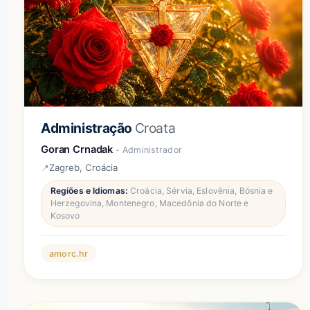
Administração
Croata
Goran Crnadak
- Administrador
Zagreb, Croácia
Regiões e Idiomas:
Croácia, Sérvia, Eslovênia, Bósnia e
Herzegovina, Montenegro, Macedônia do Norte e
Kosovo
amorc.hr