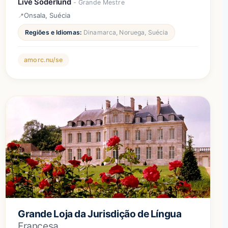
Live Söderlund
- Grande Mestre
Onsala, Suécia
Regiões e Idiomas:
Dinamarca, Noruega, Suécia
amorc.nu/se
Grande Loja da Jurisdição de Língua
Francesa