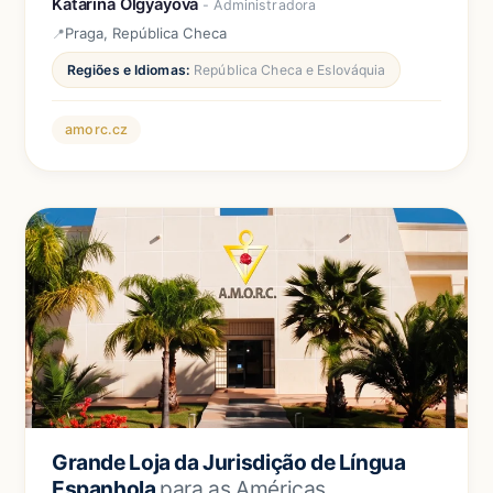
Katarína Olgyayová
- Administradora
Praga, República Checa
Regiões e Idiomas:
República Checa e Eslováquia
amorc.cz
Grande Loja da Jurisdição de Língua
Espanhola
para as Américas