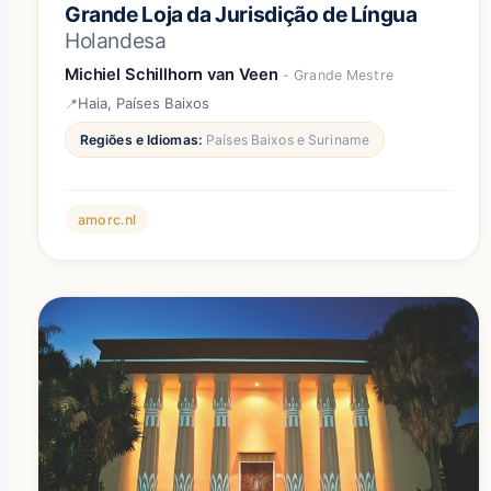
Grande Loja da Jurisdição de Língua
Holandesa
Michiel Schillhorn van Veen
- Grande Mestre
Haia, Países Baixos
Regiões e Idiomas:
Países Baixos e Suriname
amorc.nl