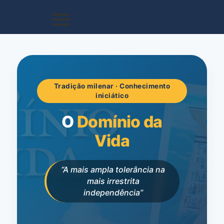
Tradição milenar · Conhecimento
iniciático
O
Domínio da
Vida
“A mais ampla tolerância na
mais irrestrita
independência”