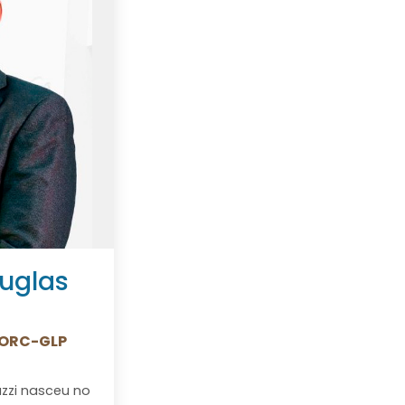
uglas
MORC-GLP
uzzi nasceu no