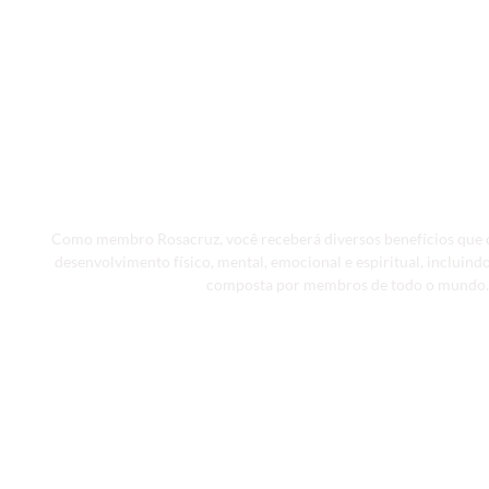
Inicie a j
O Dom
Como membro Rosacruz, você receberá diversos benefícios que c
desenvolvimento físico, mental, emocional e espiritual, incluindo
composta por membros de todo o mundo.