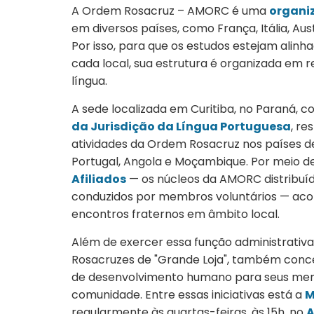
A Ordem Rosacruz – AMORC é uma
organi
em diversos países, como França, Itália, Austr
Por isso, para que os estudos estejam alinha
cada local, sua estrutura é organizada em
língua.
A sede localizada em Curitiba, no Paraná, 
da Jurisdição da Língua Portuguesa
, re
atividades da Ordem Rosacruz nos países de 
Portugal, Angola e Moçambique. Por meio d
Afiliados
— os núcleos da AMORC distribuíd
conduzidos por membros voluntários — aco
encontros fraternos em âmbito local.
Além de exercer essa função administrativa
Rosacruzes de "Grande Loja", também concent
de desenvolvimento humano para seus mem
comunidade. Entre essas iniciativas está a
M
regularmente às quartas-feiras, às 15h, no
A