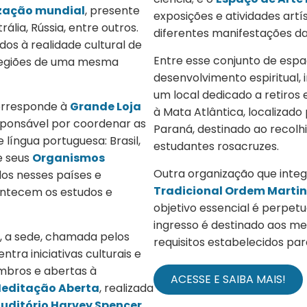
zação mundial
, presente
exposições e atividades ar
ália, Rússia, entre outros.
diferentes manifestações da
dos à realidade cultural de
Entre esse conjunto de espa
 regiões de uma mesma
desenvolvimento espiritual,
um local dedicado a retiros 
corresponde à
Grande Loja
à Mata Atlântica, localizado
sponsável por coordenar as
Paraná, destinado ao recolhi
língua portuguesa: Brasil,
estudantes rosacruzes.
e seus
Organismos
Outra organização que inte
os nesses países e
Tradicional Ordem Martini
ntecem os estudos e
objetivo essencial é perpetu
ingresso é destinado aos 
, a sede, chamada pelos
requisitos estabelecidos par
ra iniciativas culturais e
bros e abertas à
ACESSE E SAIBA MAIS!
editação Aberta
, realizada
uditório Harvey Spencer