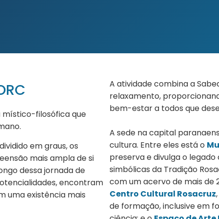
A atividade combina a Sabe
ORC
relaxamento, proporcionand
bem-estar a todos que dese
místico-filosófica que
umano.
A sede na capital paranae
cultura. Entre eles está o
Mu
dividido em graus, os
preserva e divulga o legado 
ensão mais ampla de si
simbólicas da Tradição Rosa
longo dessa jornada de
com um acervo de mais de 26
potencialidades, encontram
Centro Cultural Rosacruz
am uma existência mais
de formação, inclusive em fo
ciência; e o
Espaço de Arte