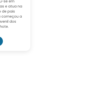
ou-se em
as e atua na
o de pais
ça começou a
venil dos
hote.