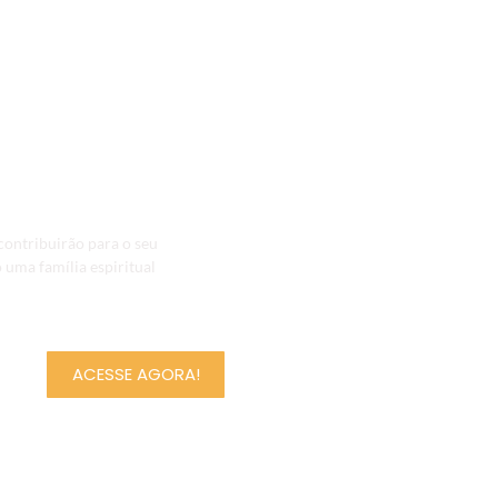
ornada do autodomín
ínio da Vida
ontribuirão para o seu
 uma família espiritual
ACESSE AGORA!