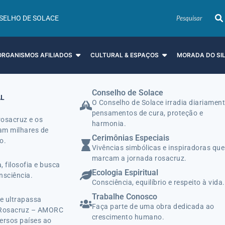
SELHO DE SOLACE
ORGANISMOS AFILIADOS
CULTURAL & ESPAÇOS
MORADA DO SI
Conselho de Solace
AL
O Conselho de Solace irradia diariamen
pensamentos de cura, proteção e
rosacruz e os
harmonia.
ram milhares de
Cerimônias Especiais
o.
Vivências simbólicas e inspiradoras que
marcam a jornada rosacruz.
, filosofia e busca
Ecologia Espiritual
nsciência.
Consciência, equilíbrio e respeito à vida.
Trabalhe Conosco
e ultrapassa
Faça parte de uma obra dedicada ao
m Rosacruz – AMORC
crescimento humano.
ersos países ao