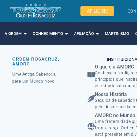
AFILIE-SE!
CON
A ORDEM
CONHECIMENTO
AFILIAÇÃO
MARTINISMO
ORDEM ROSACRUZ,
INSTITUICION
AMORC
O que é a AMORC
Conheça a tradição 
Uma Antiga Sabedoria
princípios que inspi
para um Mundo Novo
estudantes no mund
Nossa História
Séculos de sabedoria
pelo despertar da co
AMORC no Mundo
Uma fraternidade qu
fronteiras, a Orde
está presente em div