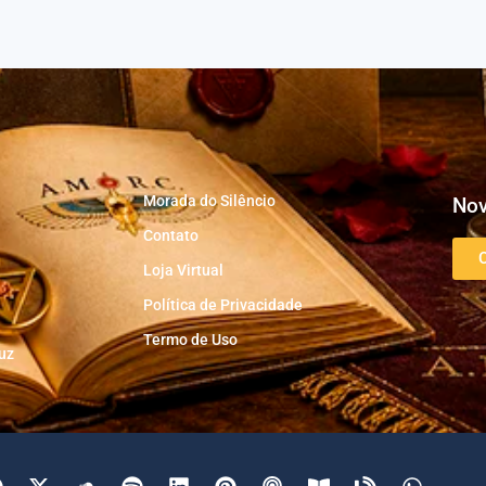
Morada do Silêncio
Nov
Contato
Loja Virtual
Política de Privacidade
Termo de Uso
uz