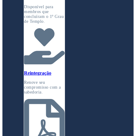
Disponível para
membros que
concluíram o 1º Grau
de Templo.
Reintegração
Renove seu
compromisso com a
sabedoria.