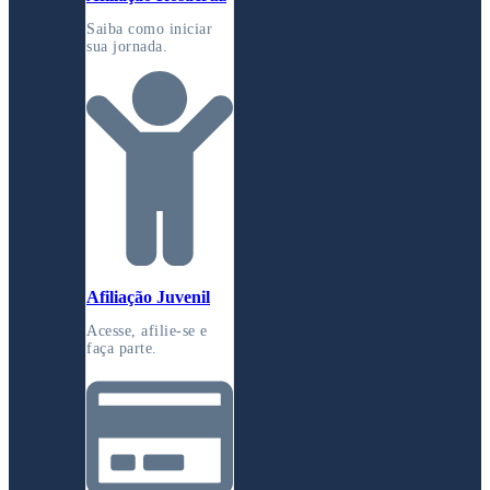
Saiba como iniciar
sua jornada.
Afiliação Juvenil
Acesse, afilie-se e
faça parte.