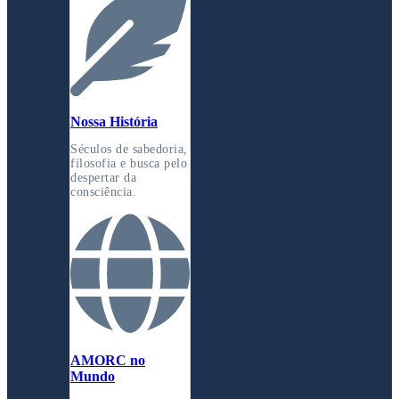
Nossa História
Séculos de sabedoria,
filosofia e busca pelo
despertar da
consciência.
AMORC no
Mundo