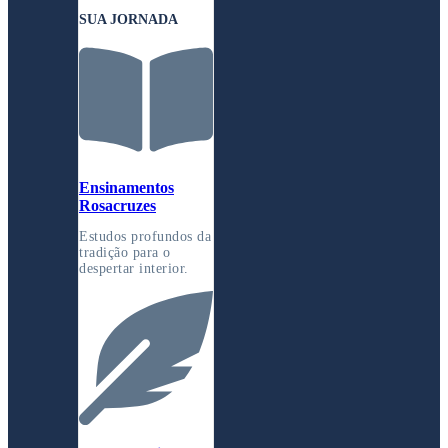
SUA JORNADA
Ensinamentos
Rosacruzes
Estudos profundos da
tradição para o
despertar interior.