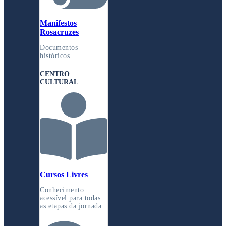
Manifestos
Rosacruzes
Documentos
históricos
CENTRO
CULTURAL
Cursos Livres
Conhecimento
acessível para todas
as etapas da jornada.