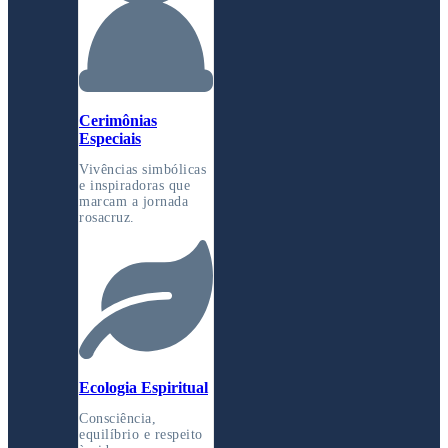
Cerimônias
Especiais
Vivências simbólicas
e inspiradoras que
marcam a jornada
rosacruz.
Ecologia Espiritual
Consciência,
equilíbrio e respeito