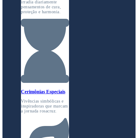
irradia diariamente
pensamentos de cura,
proteção e harmonia.
Cerimônias Especiais
Vivências simbólicas e
inspiradoras que marcam
a jornada rosacruz.