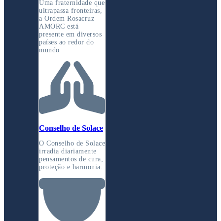
Uma fraternidade que
ultrapassa fronteiras,
a Ordem Rosacruz –
AMORC está
presente em diversos
países ao redor do
mundo
Conselho de Solace
O Conselho de Solace
irradia diariamente
pensamentos de cura,
proteção e harmonia.