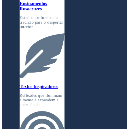
Ensinamentos
Rosacruzes
Estudos profundos da
tradição para o despertar
interior.
Textos Inspiradores
Reflexões que iluminam
a mente e expandem a
consciência.