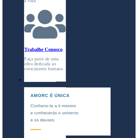
à vida.
Trabalhe Conosco
Faça parte de uma
obra dedicada ao
crescimento humano.
CONHECIMENTO
AMORC É ÚNICA
Conhece-te a ti mesmo
e conhecerás o universo
e os deuses.