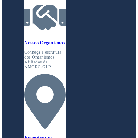
Nossos Organismos
Conheça a estrutura
dos Organismos
Afiliados da
AMORC-GLP
Encontre um