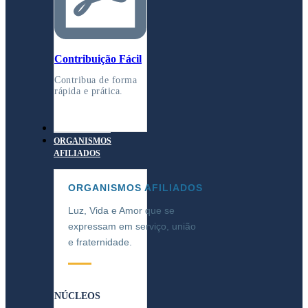
Contribuição Fácil
Contribua de forma
rápida e prática.
MARTINISMO
ORGANISMOS
AFILIADOS
ORGANISMOS AFILIADOS
Luz, Vida e Amor que se
expressam em serviço, união
e fraternidade.
NÚCLEOS