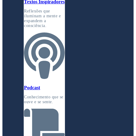
Textos Inspiradores
Reflexões que
iluminam a mente e
expandem a
consciência.
Podcast
Conhecimento que se
ouve e se sente.