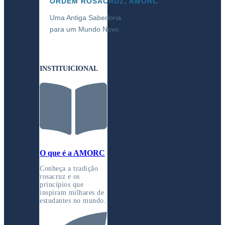
ORDEM ROSACRUZ, AMORC
Uma Antiga Sabedoria
para um Mundo Novo
INSTITUICIONAL
O que é a AMORC
Conheça a tradição
rosacruz e os
princípios que
inspiram milhares de
estudantes no mundo.