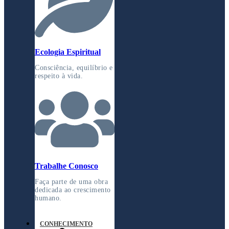
Ecologia Espiritual
Consciência, equilíbrio e
respeito à vida.
Trabalhe Conosco
Faça parte de uma obra
dedicada ao crescimento
humano.
CONHECIMENTO