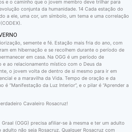
os e o caminho que o jovem membro deve trilhar para
a evolução conjunta da humanidade. 14 Cada estação do
do a ele, uma cor, um símbolo, um tema e uma correlação
 (CODEX).
NVERNO
iorização, semente e fé. Estação mais fria do ano, com
tram em hibernação e se recolhem durante o período de
 a permanecer em casa. Na OGG é um período de
to e ao relacionamento místico com o Deus da
e, o jovem volta de dentro de si mesmo para ir em
encial e a maravilha da Vida. Tempo de oração e da
 é “Manifestação da Luz Interior”, e o pilar é “Aprender a
erdadeiro Cavaleiro Rosacruz!
 Graal (OGG) precisa afiliar-se à mesma e ter um adulto
o adulto não seja Rosacruz. Qualquer Rosacruz com