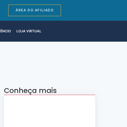
ÁREA DO AFILIADO
LÊNCIO
LOJA VIRTUAL
Conheça mais
Apresentação “A Evolução da Dança”
reúne sete grupos folclóricos na 28ª
Convenção Nacional Rosacruz
27 de julho de 2026
Palestra gratuita – Abertura do 2º