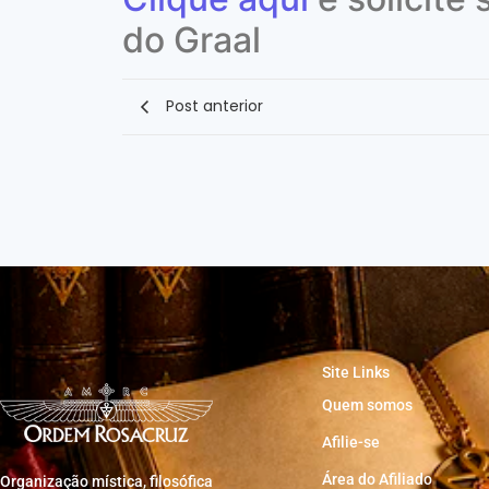
do Graal
Post anterior
Site Links
Quem somos
Afilie-se
Área do Afiliado
Organização mística, filosófica