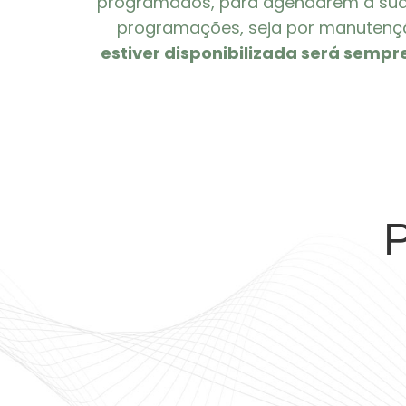
programados, para agendarem a sua p
programações, seja por manutençã
estiver disponibilizada será sempr
P