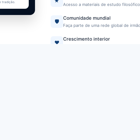
★
e tradição.
Acesso a materiais de estudo filosófic
Comunidade mundial
🛡️
Faça parte de uma rede global de irmã
Crescimento interior
❤️
Técnicas e práticas para o desenvolvime
Saiba mai
QUERO ME AFILIAR >