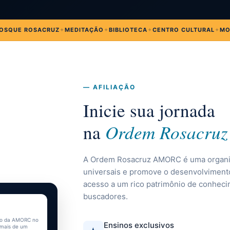
OSQUE ROSACRUZ
✦
MEDITAÇÃO
✦
BIBLIOTECA
✦
CENTRO CULTURAL
✦
MO
— AFILIAÇÃO
Inicie sua jornada
Ordem Rosacruz
na
A Ordem Rosacruz AMORC é uma organizaç
universais e promove o desenvolvimento
acesso a um rico patrimônio de conhec
buscadores.
o da AMORC no
Ensinos exclusivos
 mais de um