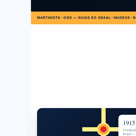
MARTINISTA
✦
OGG — GUIAS DO GRAAL
✦
MUSEUS
✦
B
1915
Fundaçã
Brasil —