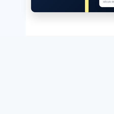
século d
— EXPLORE A AMORC