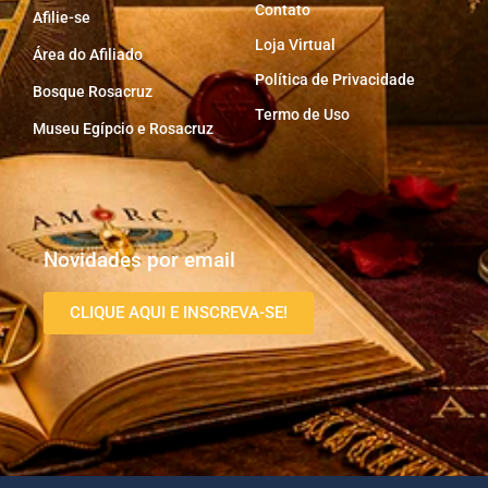
Contato
Afilie-se
Loja Virtual
Área do Afiliado
Política de Privacidade
Bosque Rosacruz
Termo de Uso
Museu Egípcio e Rosacruz
Novidades por email
CLIQUE AQUI E INSCREVA-SE!