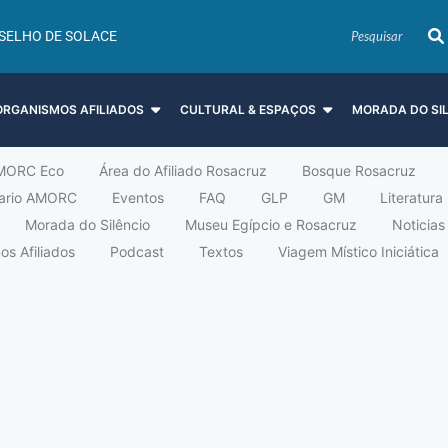
SELHO DE SOLACE
ORGANISMOS AFILIADOS
CULTURAL & ESPAÇOS
MORADA DO SI
MORC Eco
Área do Afiliado Rosacruz
Bosque Rosacruz
tario AMORC
Eventos
FAQ
GLP
GM
Literatura
Morada do Silêncio
Museu Egípcio e Rosacruz
Noticias
s Afiliados
Podcast
Textos
Viagem Místico Iniciática