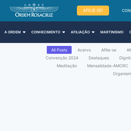
AFILIE-SE!
CON
A ORDEM
CONHECIMENTO
AFILIAÇÃO
MARTINISMO
All Posts
Acervo
Afilie-se
A
Convenção 2024
Destaques
Digni
Meditação
Mensalidade-AMORC
Organismo