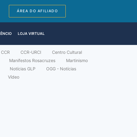
ÁREA DO AFILIADO
LÊNCIO
LOJA VIRTUAL
CCR
CCR-URCI
Centro Cultural
Manifestos Rosacruzes
Martinismo
Notícias GLP
OGG - Notícias
Vídeo