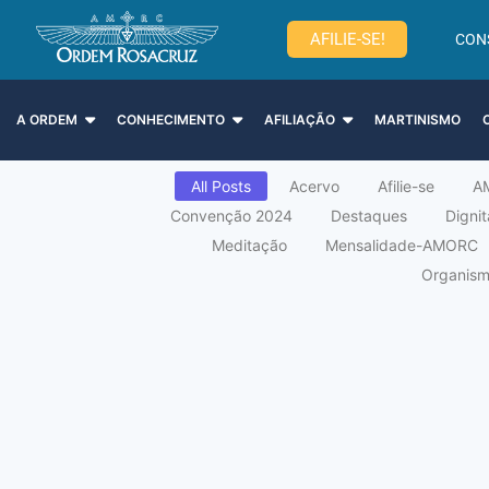
AFILIE-SE!
CON
A ORDEM
CONHECIMENTO
AFILIAÇÃO
MARTINISMO
All Posts
Acervo
Afilie-se
A
Convenção 2024
Destaques
Digni
Meditação
Mensalidade-AMORC
Organismo