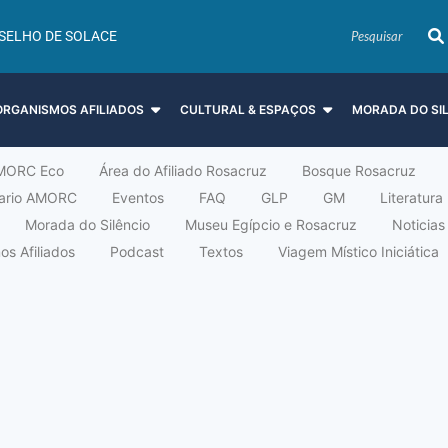
SELHO DE SOLACE
ORGANISMOS AFILIADOS
CULTURAL & ESPAÇOS
MORADA DO SI
MORC Eco
Área do Afiliado Rosacruz
Bosque Rosacruz
tario AMORC
Eventos
FAQ
GLP
GM
Literatura
Morada do Silêncio
Museu Egípcio e Rosacruz
Noticias
s Afiliados
Podcast
Textos
Viagem Místico Iniciática