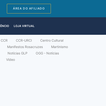
ÁREA DO AFILIADO
LÊNCIO
LOJA VIRTUAL
CCR
CCR-URCI
Centro Cultural
Manifestos Rosacruzes
Martinismo
Notícias GLP
OGG - Notícias
Vídeo