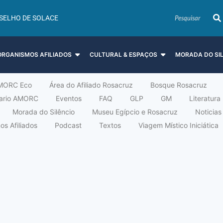
SELHO DE SOLACE
ORGANISMOS AFILIADOS
CULTURAL & ESPAÇOS
MORADA DO SI
MORC Eco
Área do Afiliado Rosacruz
Bosque Rosacruz
tario AMORC
Eventos
FAQ
GLP
GM
Literatura
Morada do Silêncio
Museu Egípcio e Rosacruz
Noticias
s Afiliados
Podcast
Textos
Viagem Místico Iniciática