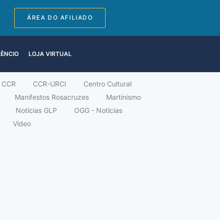
ÁREA DO AFILIADO
LÊNCIO
LOJA VIRTUAL
CCR
CCR-URCI
Centro Cultural
Manifestos Rosacruzes
Martinismo
Notícias GLP
OGG - Notícias
Vídeo