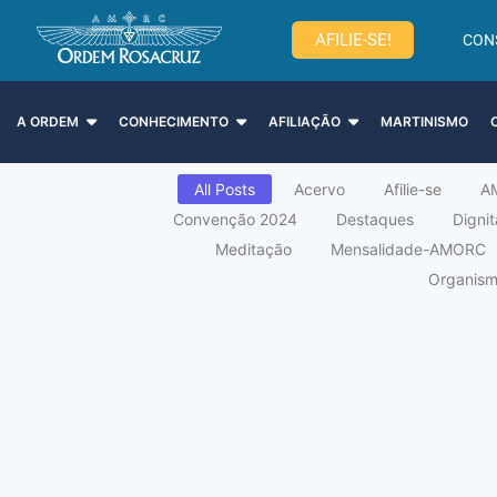
AFILIE-SE!
CON
A ORDEM
CONHECIMENTO
AFILIAÇÃO
MARTINISMO
All Posts
Acervo
Afilie-se
A
Convenção 2024
Destaques
Digni
Meditação
Mensalidade-AMORC
Organismo