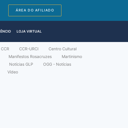
ÁREA DO AFILIADO
LÊNCIO
LOJA VIRTUAL
CCR
CCR-URCI
Centro Cultural
Manifestos Rosacruzes
Martinismo
Notícias GLP
OGG - Notícias
Vídeo