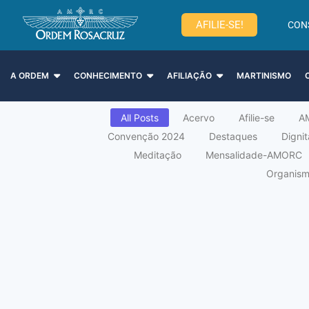
AFILIE-SE!
CON
A ORDEM
CONHECIMENTO
AFILIAÇÃO
MARTINISMO
All Posts
Acervo
Afilie-se
A
Convenção 2024
Destaques
Digni
Meditação
Mensalidade-AMORC
Organismo