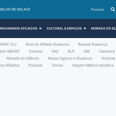
SELHO DE SOLACE
ORGANISMOS AFILIADOS
CULTURAL & ESPAÇOS
MORADA DO SI
MORC Eco
Área do Afiliado Rosacruz
Bosque Rosacruz
tario AMORC
Eventos
FAQ
GLP
GM
Literatura
Morada do Silêncio
Museu Egípcio e Rosacruz
Noticias
s Afiliados
Podcast
Textos
Viagem Místico Iniciática