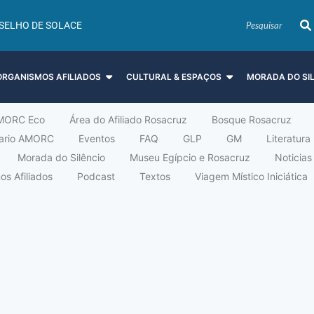
SELHO DE SOLACE
ORGANISMOS AFILIADOS
CULTURAL & ESPAÇOS
MORADA DO SI
MORC Eco
Área do Afiliado Rosacruz
Bosque Rosacruz
tario AMORC
Eventos
FAQ
GLP
GM
Literatura
Morada do Silêncio
Museu Egípcio e Rosacruz
Noticias
s Afiliados
Podcast
Textos
Viagem Místico Iniciática