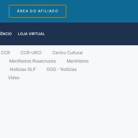
ÁREA DO AFILIADO
LÊNCIO
LOJA VIRTUAL
CCR
CCR-URCI
Centro Cultural
Manifestos Rosacruzes
Martinismo
Notícias GLP
OGG - Notícias
Vídeo