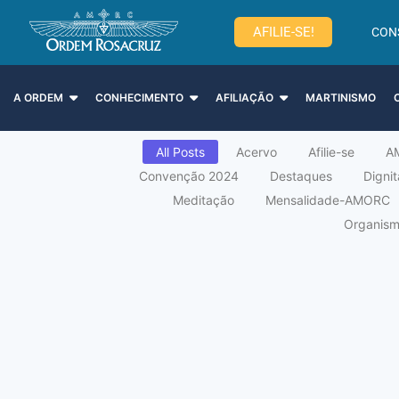
AFILIE-SE!
CON
A ORDEM
CONHECIMENTO
AFILIAÇÃO
MARTINISMO
All Posts
Acervo
Afilie-se
A
Convenção 2024
Destaques
Digni
Meditação
Mensalidade-AMORC
Organismo