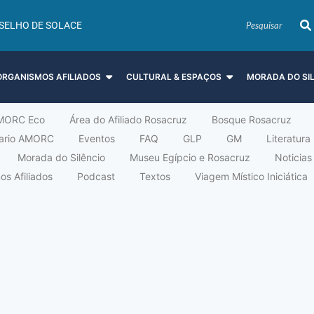
SELHO DE SOLACE
ORGANISMOS AFILIADOS
CULTURAL & ESPAÇOS
MORADA DO SI
MORC Eco
Área do Afiliado Rosacruz
Bosque Rosacruz
tario AMORC
Eventos
FAQ
GLP
GM
Literatura
Morada do Silêncio
Museu Egípcio e Rosacruz
Noticias
s Afiliados
Podcast
Textos
Viagem Místico Iniciática