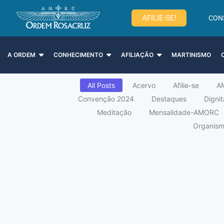
AFILIE-SE!
CON
A ORDEM
CONHECIMENTO
AFILIAÇÃO
MARTINISMO
All Posts
Acervo
Afilie-se
A
Convenção 2024
Destaques
Digni
Meditação
Mensalidade-AMORC
Organismo