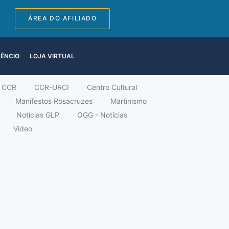
ÁREA DO AFILIADO
LÊNCIO
LOJA VIRTUAL
CCR
CCR-URCI
Centro Cultural
Manifestos Rosacruzes
Martinismo
Notícias GLP
OGG - Notícias
Vídeo