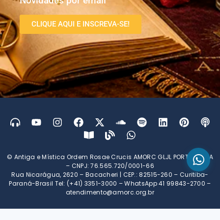
Novidades por email
CLIQUE AQUI E INSCREVA-SE!
© Antiga e Mística Ordem Rosae Crucis AMORC GLJL PORTUGUESA
– CNPJ: 76.565.720/0001-66
Rua Nicarágua, 2620 – Bacacheri | CEP.: 82515-260 – Curitiba-
Paraná-Brasil Tel: (+41) 3351-3000 – WhatsApp 41 99843-2700 –
atendimento@amorc.org.br