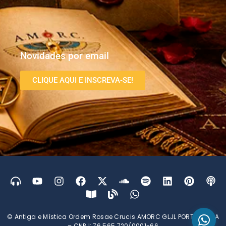
Novidades por email
CLIQUE AQUI E INSCREVA-SE!
© Antiga e Mística Ordem Rosae Crucis AMORC GLJL PORTUGUESA
– CNPJ: 76.565.720/0001-66