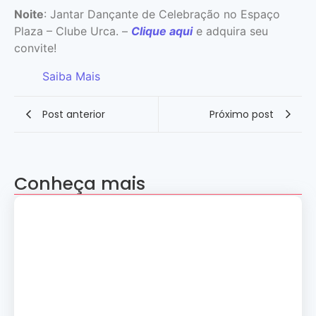
Noite
: Jantar Dançante de Celebração no Espaço
Plaza – Clube Urca. –
Clique aqui
e adquira seu
convite!
Saiba Mais
Post anterior
Próximo post
Conheça mais
Apresentação “A Evolução da Dança”
reúne sete grupos folclóricos na 28ª
Convenção Nacional Rosacruz
27 de julho de 2026
Palestra gratuita – Abertura do 2º
Simpósio de Metapsíquica e Saúde