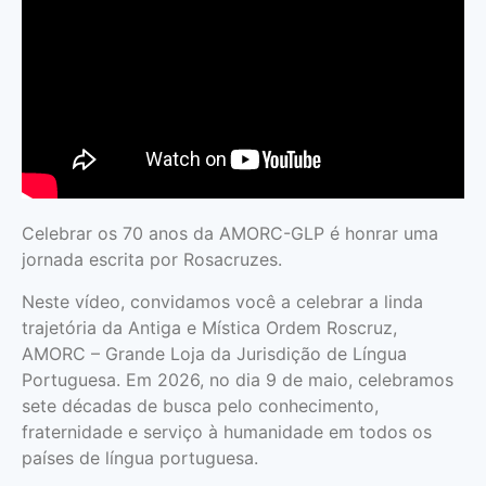
Celebrar os 70 anos da AMORC-GLP é honrar uma
jornada escrita por Rosacruzes.
Neste vídeo, convidamos você a celebrar a linda
trajetória da Antiga e Mística Ordem Roscruz,
AMORC – Grande Loja da Jurisdição de Língua
Portuguesa. Em 2026, no dia 9 de maio, celebramos
sete décadas de busca pelo conhecimento,
fraternidade e serviço à humanidade em todos os
países de língua portuguesa.