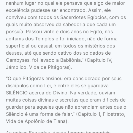
nenhum lugar no qual ele pensava que algo de maior
excelência pudesse ser encon­trado. Assim, ele
conviveu com todos os Sacerdotes Egípcios, com os
quais muito absorveu da sabedoria que cada um
possuía. Passou vinte e dois anos no Egito, nos
aditums dos Templos e foi iniciado, não de forma
superficial ou casual, em todos os misté­rios dos
deuses, até que sendo cativo dos soldados de
Cambyses, foi levado a Babi­lônia.” (Capítulo IV,
Jámblico, Vida de Pitágoras).
“O que Pitágoras ensinou era considerado por seus
discípulos como Lei, e entre eles se guardava
SILÊNCIO acerca do Divino. Na verdade, ouviam
muitas coisas divinas e secretas que eram difíceis de
guardar para aqueles que não aprendiam antes que o
Silêncio é uma forma de falar.” (Capítulo 1, Filostrato,
Vida de Apolônio de Tiana).
As coisas Sagradas, desde tempos ime­moriais