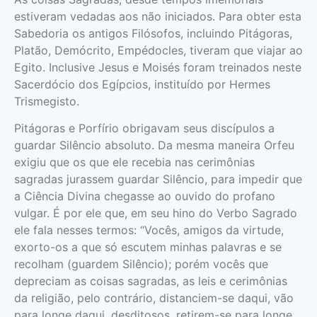
estiveram vedadas aos não iniciados. Para obter esta
Sabedoria os antigos Filóso­fos, incluindo Pitágoras,
Platão, Demócrito, Empédocles, tiveram que viajar ao
Egito. Inclusive Jesus e Moisés foram treinados neste
Sacerdócio dos Egípcios, instituído por Hermes
Trismegisto.
Pitágoras e Porfírio obrigavam seus discípulos a
guardar Silêncio absoluto. Da mesma maneira Orfeu
exigiu que os que ele recebia nas cerimônias
sagradas jurassem guardar Silêncio, para impedir que
a Ciência Divina chegasse ao ouvido do profano
vulgar. É por ele que, em seu hino do Verbo Sagrado
ele fala nesses termos: “Vocês, amigos da virtude,
exorto-os a que só escutem minhas palavras e se
recolham (guardem Silêncio); porém vocês que
depreciam as coisas sagradas, as leis e cerimônias
da religião, pelo contrário, distanciem-se daqui, vão
para longe daqui, desditosos, retirem-se para longe