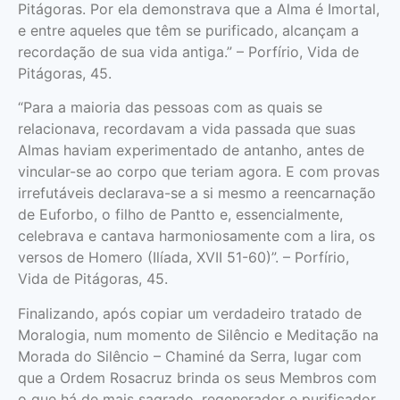
Pitágoras. Por ela demonstrava que a Alma é Imortal,
e entre aqueles que têm se purificado, alcançam a
recordação de sua vida antiga.” – Porfírio, Vida de
Pitágoras, 45.
“Para a maioria das pessoas com as quais se
relacionava, recordavam a vida passada que suas
Almas haviam experimentado de antanho, antes de
vincular-se ao corpo que teriam agora. E com provas
irrefutáveis declarava-se a si mesmo a reen­carnação
de Euforbo, o filho de Pantto e, essencial­mente,
celebrava e cantava harmoniosa­mente com a lira, os
versos de Homero (Ilíada, XVII 51-60)”. – Porfírio,
Vida de Pitágoras, 45.
Finalizando, após copiar um verdadeiro tratado de
Moralogia, num momento de Silêncio e Meditação na
Morada do Silêncio – Chaminé da Serra, lugar com
que a Ordem Rosacruz brinda os seus Membros com
o que há de mais sagrado, regenerador e purificador