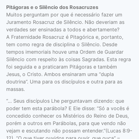
Pitágoras e o Silêncio dos Rosacruzes
Muitos perguntam por que é necessário fazer um
Juramento Rosacruz de Silêncio. Não deveriam as
verdades ser ensinadas a todos e abertamente?
A Fraternidade Rosacruz é Pitagórica e, portanto,
tem como regra de disciplina o Silêncio. Desde
tempos imemoriais houve uma Ordem de Guardar
Silêncio com res­peito às coisas Sagradas. Esta regra
foi seguida e a praticaram Pitágoras e também
Jesus, o Cristo. Ambos ensinaram uma “dupla
doutrina”. Uma para os discípulos e outra para as
massas.
“… Seus discípulos Lhe perguntavam dizendo: que
poder tem esta parábola? E Ele disse: “Só a vocês é
concedido conhecer os Misté­rios do Reino de Deus,
porém a outros em Pará­bolas, para que vendo não
vejam e escutando não possam enten­der.”(Lucas 8:9-
12). “O que tiver ouvidos para ouvir, que ouça” –