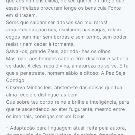
que aos homens cilicia, de seu querer é fruto; e que
esses infelizes procuram longe os bens cuja Fonte
em si trazem.
Seres que saibam ser ditosos são mui raros!
Joguetes das paixões, oscilando nas vagas, rolam
cegos num mar sem bordas e sem termo, sem poder
resistir nem ceder à tormenta.
Salvai-os, grande Zeus, abrindo-lhes os olhos!
Mas, não: aos homens cabe o erro discernir e saber a
verdade. A eles, raça divina, a natureza os serve. E tu
que a penetraste, homem sábio e ditoso: A Paz Seja
Contigo!
Observa Minhas leis, abstém-te das coisas que tua
alma receie e distingue-as bem.
Que sobre teu corpo reine e brilhe a inteligência, para
que te ascendendo ao éter fulgurante, mesmo entre
os imortais, consigas ser um Deus!
– Adaptação para linguagem atual, feita pela autora,