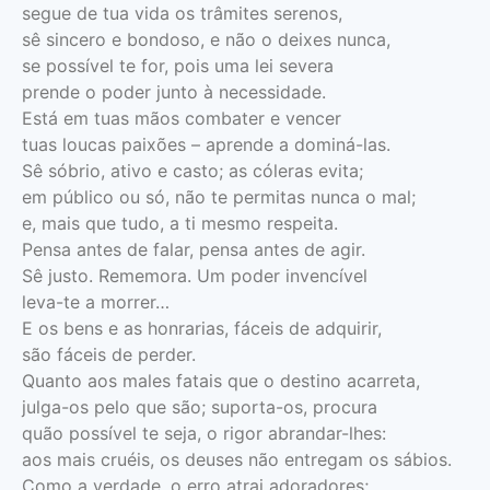
segue de tua vida os trâmites serenos,
sê sincero e bondoso, e não o deixes nunca,
se possível te for, pois uma lei severa
prende o poder junto à necessidade.
Está em tuas mãos combater e vencer
tuas loucas paixões – aprende a dominá-las.
Sê sóbrio, ativo e casto; as cóleras evita;
em público ou só, não te permitas nunca o mal;
e, mais que tudo, a ti mesmo respeita.
Pensa antes de falar, pensa antes de agir.
Sê justo. Rememora. Um poder invencível
leva-te a morrer…
E os bens e as honrarias, fáceis de adquirir,
são fáceis de perder.
Quanto aos males fatais que o destino acarreta,
julga-os pelo que são; suporta-os, procura
quão possível te seja, o rigor abrandar-lhes:
aos mais cruéis, os deuses não entregam os sábios.
Como a verdade, o erro atrai adoradores;