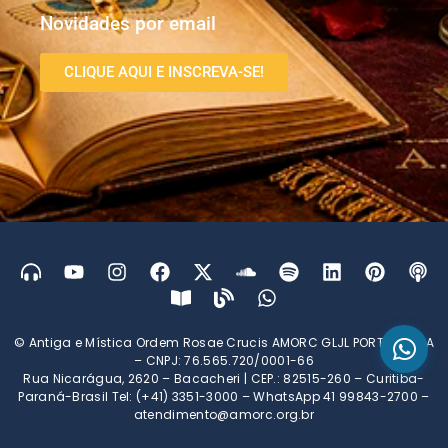
Novidades por email
CLIQUE AQUI E INSCREVA-SE!
© Antiga e Mística Ordem Rosae Crucis AMORC GLJL PORTUGUESA
– CNPJ: 76.565.720/0001-66
Rua Nicarágua, 2620 – Bacacheri | CEP.: 82515-260 – Curitiba-
Paraná-Brasil Tel: (+41) 3351-3000 – WhatsApp 41 99843-2700 –
atendimento@amorc.org.br