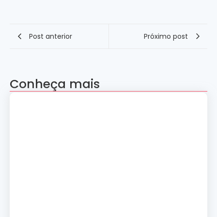
Post anterior
Próximo post
Conheça mais
Apresentação “A Evolução da Dança”
reúne sete grupos folclóricos na 28ª
Convenção Nacional Rosacruz
27 de julho de 2026
Palestra gratuita – Abertura do 2º
Simpósio de Metapsíquica e Saúde
24 de julho de 2026
Curso: A Magia dos Números e a
Tradição Esotérica.
14 de julho de 2026