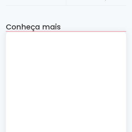
Conheça mais
Apresentação “A Evolução da Dança”
reúne sete grupos folclóricos na 28ª
Convenção Nacional Rosacruz
27 de julho de 2026
Palestra gratuita – Abertura do 2º
Simpósio de Metapsíquica e Saúde
24 de julho de 2026
Curso: A Magia dos Números e a
Tradição Esotérica.
14 de julho de 2026
Cerimônia de Ação de Graças
10 de julho de 2026