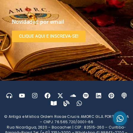
Novidades por email
CLIQUE AQUI E INSCREVA-SE!
© Antiga e Mística Ordem Rosae Crucis AMORC GLJL PORTUGUESA
– CNPJ: 76.565.720/0001-66
Rua Nicarágua, 2620 – Bacacheri | CEP.: 82515-260 – Curitiba-
Paraná-Brasil Tel: (+41) 3351-3000 – WhatsApp 41 99843-2700 –