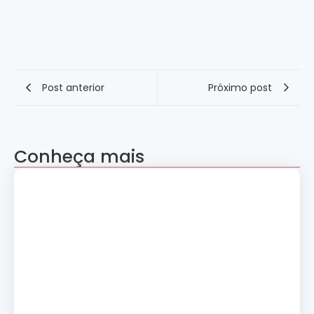
Post anterior
Próximo post
Conheça mais
Apresentação “A Evolução da Dança”
reúne sete grupos folclóricos na 28ª
Convenção Nacional Rosacruz
27 de julho de 2026
Palestra gratuita – Abertura do 2º
Simpósio de Metapsíquica e Saúde
24 de julho de 2026