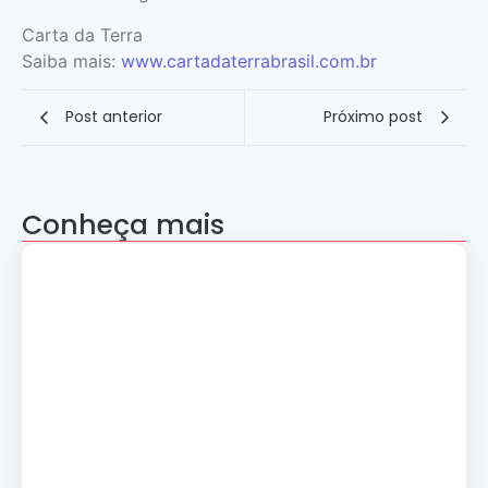
Carta da Terra
Saiba mais:
www.cartadaterrabrasil.com.br
Post anterior
Próximo post
Conheça mais
Apresentação “A Evolução da Dança”
reúne sete grupos folclóricos na 28ª
Convenção Nacional Rosacruz
27 de julho de 2026
Palestra gratuita – Abertura do 2º
Simpósio de Metapsíquica e Saúde
24 de julho de 2026
Curso: A Magia dos Números e a