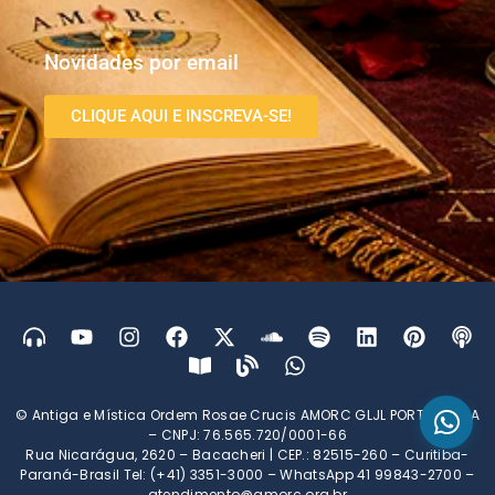
Novidades por email
CLIQUE AQUI E INSCREVA-SE!
© Antiga e Mística Ordem Rosae Crucis AMORC GLJL PORTUGUESA
– CNPJ: 76.565.720/0001-66
Rua Nicarágua, 2620 – Bacacheri | CEP.: 82515-260 – Curitiba-
Paraná-Brasil Tel: (+41) 3351-3000 – WhatsApp 41 99843-2700 –
atendimento@amorc.org.br