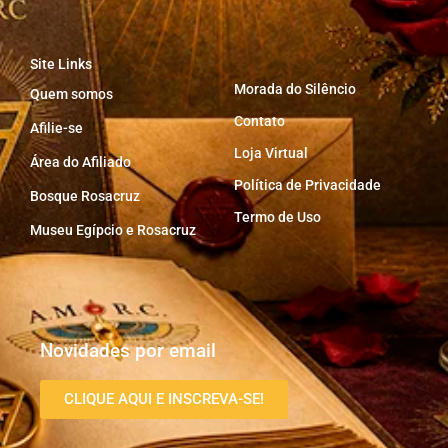
Site Links
Morada do Silêncio
Quem somos
Contato
Afilie-se
Loja Virtual
Área do Afiliado
Política de Privacidade
Bosque Rosacruz
Termo de Uso
Museu Egípcio e Rosacruz
Novidades por email
CLIQUE AQUI E INSCREVA-SE!