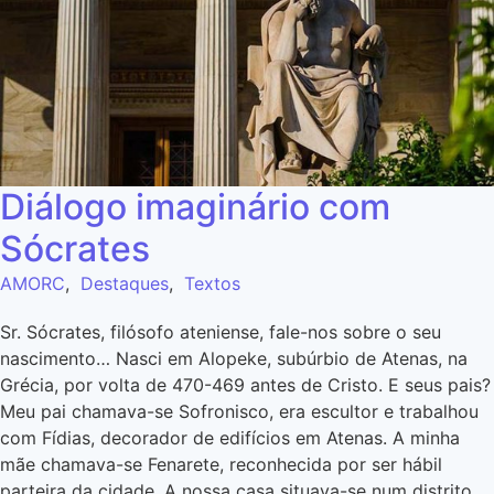
Diálogo imaginário com
Sócrates
AMORC
,
Destaques
,
Textos
Sr. Sócrates, filósofo ateniense, fale-nos sobre o seu
nascimento… Nasci em Alopeke, subúrbio de Atenas, na
Grécia, por volta de 470-469 antes de Cristo. E seus pais?
Meu pai chamava-se Sofronisco, era escultor e trabalhou
com Fídias, decorador de edifícios em Atenas. A minha
mãe chamava-se Fenarete, reconhecida por ser hábil
parteira da cidade. A nossa casa situava-se num distrito