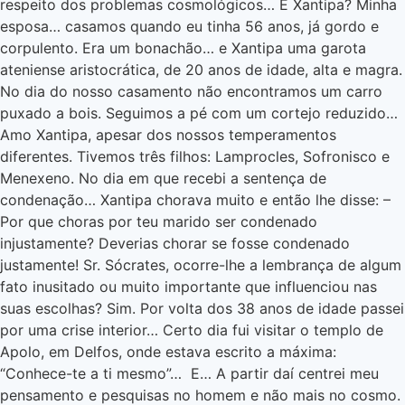
respeito dos problemas cosmológicos… E Xantipa? Minha
esposa… casamos quando eu tinha 56 anos, já gordo e
corpulento. Era um bonachão… e Xantipa uma garota
ateniense aristocrática, de 20 anos de idade, alta e magra.
No dia do nosso casamento não encontramos um carro
puxado a bois. Seguimos a pé com um cortejo reduzido…
Amo Xantipa, apesar dos nossos temperamentos
diferentes. Tivemos três filhos: Lamprocles, Sofronisco e
Menexeno. No dia em que recebi a sentença de
condenação… Xantipa chorava muito e então lhe disse: –
Por que choras por teu marido ser condenado
injustamente? Deverias chorar se fosse condenado
justamente! Sr. Sócrates, ocorre-lhe a lembrança de algum
fato inusitado ou muito importante que influenciou nas
suas escolhas? Sim. Por volta dos 38 anos de idade passei
por uma crise interior… Certo dia fui visitar o templo de
Apolo, em Delfos, onde estava escrito a máxima:
“Conhece-te a ti mesmo”… E… A partir daí centrei meu
pensamento e pesquisas no homem e não mais no cosmo.