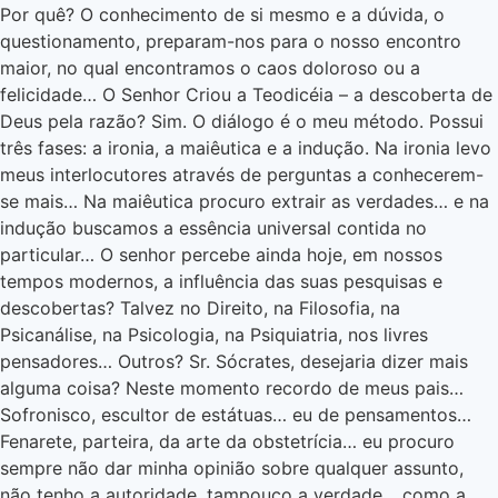
Por quê? O conhecimento de si mesmo e a dúvida, o
questionamento, preparam-nos para o nosso encontro
maior, no qual encontramos o caos doloroso ou a
felicidade… O Senhor Criou a Teodicéia – a descoberta de
Deus pela razão? Sim. O diálogo é o meu método. Possui
três fases: a ironia, a maiêutica e a indução. Na ironia levo
meus interlocutores através de perguntas a conhecerem-
se mais… Na maiêutica procuro extrair as verdades… e na
indução buscamos a essência universal contida no
particular… O senhor percebe ainda hoje, em nossos
tempos modernos, a influência das suas pesquisas e
descobertas? Talvez no Direito, na Filosofia, na
Psicanálise, na Psicologia, na Psiquiatria, nos livres
pensadores… Outros? Sr. Sócrates, desejaria dizer mais
alguma coisa? Neste momento recordo de meus pais…
Sofronisco, escultor de estátuas… eu de pensamentos…
Fenarete, parteira, da arte da obstetrícia… eu procuro
sempre não dar minha opinião sobre qualquer assunto,
não tenho a autoridade, tampouco a verdade… como a