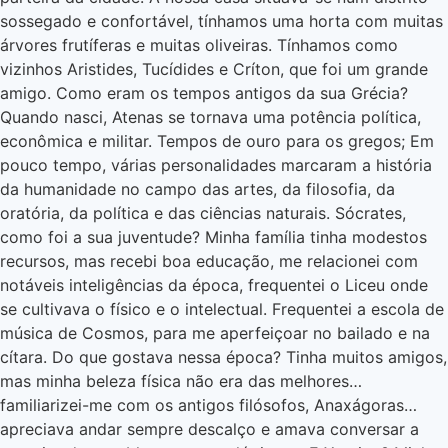
sossegado e confortável, tínhamos uma horta com muitas
árvores frutíferas e muitas oliveiras. Tínhamos como
vizinhos Aristides, Tucídides e Críton, que foi um grande
amigo. Como eram os tempos antigos da sua Grécia?
Quando nasci, Atenas se tornava uma potência política,
econômica e militar. Tempos de ouro para os gregos; Em
pouco tempo, várias personalidades marcaram a história
da humanidade no campo das artes, da filosofia, da
oratória, da política e das ciências naturais. Sócrates,
como foi a sua juventude? Minha família tinha modestos
recursos, mas recebi boa educação, me relacionei com
notáveis inteligências da época, frequentei o Liceu onde
se cultivava o físico e o intelectual. Frequentei a escola de
música de Cosmos, para me aperfeiçoar no bailado e na
cítara. Do que gostava nessa época? Tinha muitos amigos,
mas minha beleza física não era das melhores…
familiarizei-me com os antigos filósofos, Anaxágoras…
apreciava andar sempre descalço e amava conversar a