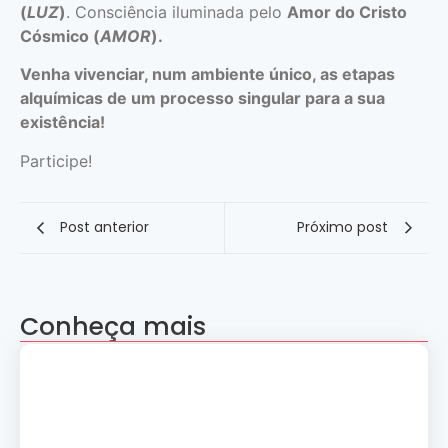
(
LUZ
)
. Consciência iluminada pelo
Amor do Cristo
Cósmico (
AMOR
).
Venha vivenciar, num ambiente único, as etapas
alquímicas de um processo singular para a sua
existência!
Participe!
Post anterior
Próximo post
Conheça mais
Apresentação “A Evolução da Dança”
reúne sete grupos folclóricos na 28ª
Convenção Nacional Rosacruz