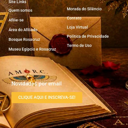
Site Links
Morada do Silêncio
Quem somos
Contato
Afilie-se
Loja Virtual
Área do Afiliado
Política de Privacidade
Bosque Rosacruz
Termo de Uso
Museu Egípcio e Rosacruz
Novidades por email
CLIQUE AQUI E INSCREVA-SE!