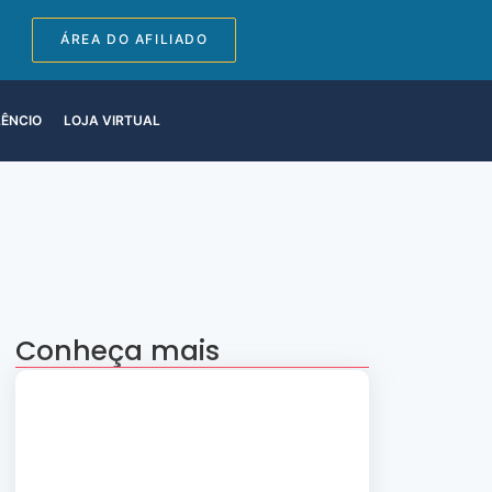
ÁREA DO AFILIADO
LÊNCIO
LOJA VIRTUAL
Conheça mais
Apresentação “A Evolução da Dança”
reúne sete grupos folclóricos na 28ª
Convenção Nacional Rosacruz
27 de julho de 2026
Palestra gratuita – Abertura do 2º