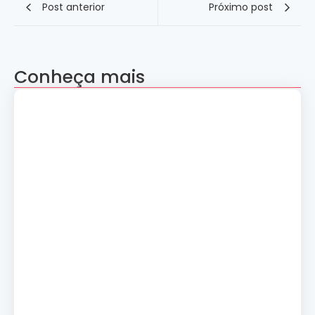
Post anterior
Próximo post
Conheça mais
Apresentação “A Evolução da Dança”
reúne sete grupos folclóricos na 28ª
Convenção Nacional Rosacruz
27 de julho de 2026
Palestra gratuita – Abertura do 2º
Simpósio de Metapsíquica e Saúde
24 de julho de 2026
Curso: A Magia dos Números e a
Tradição Esotérica.
14 de julho de 2026
Cerimônia de Ação de Graças
10 de julho de 2026