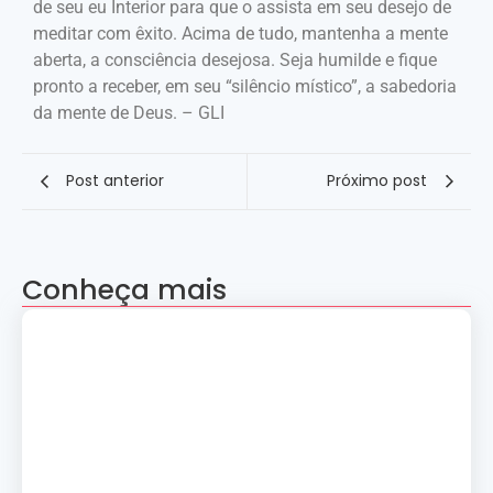
de seu eu Interior para que o assista em seu desejo de
meditar com êxito. Acima de tudo, mantenha a mente
aberta, a consciência desejosa. Seja humilde e fique
pronto a receber, em seu “silêncio místico”, a sabedoria
da mente de Deus. – GLI
Post anterior
Próximo post
Conheça mais
Apresentação “A Evolução da Dança”
reúne sete grupos folclóricos na 28ª
Convenção Nacional Rosacruz
27 de julho de 2026
Palestra gratuita – Abertura do 2º
Simpósio de Metapsíquica e Saúde