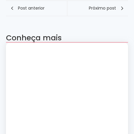
Post anterior
Próximo post
Conheça mais
Apresentação “A Evolução da Dança”
reúne sete grupos folclóricos na 28ª
Convenção Nacional Rosacruz
27 de julho de 2026
Palestra gratuita – Abertura do 2º
Simpósio de Metapsíquica e Saúde
24 de julho de 2026
Curso: A Magia dos Números e a
Tradição Esotérica.
14 de julho de 2026
Cerimônia de Ação de Graças