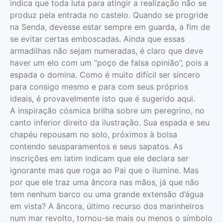
indica que toda luta para atingir a realização não se
produz pela entrada no castelo. Quando se progride
na Senda, devesse estar sempre em guarda, a fim de
se evitar certas emboscadas. Ainda que essas
armadilhas não sejam numeradas, é claro que deve
haver um elo com um “poço de falsa opinião”, pois a
espada o domina. Como é muito difícil ser sincero
para consigo mesmo e para com seus próprios
ideais, é provavelmente isto que é sugerido aqui.
A inspiração cósmica brilha sobre um peregrino, no
canto inferior direito da ilustração. Sua espada e seu
chapéu repousam no solo, próximos à bolsa
contendo seusparamentos e seus sapatos. As
inscrições em latim indicam que ele declara ser
ignorante mas que roga ao Pai que o ilumine. Mas
por que ele traz uma âncora nas mãos, já que não
tem nenhum barco ou uma grande extensão d’água
em vista? A âncora, último recurso dos marinheiros
num mar revolto, tornou-se mais ou menos o símbolo