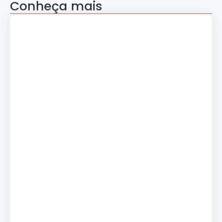
Conheça mais
Apresentação “A Evolução da Dança”
reúne sete grupos folclóricos na 28ª
Convenção Nacional Rosacruz
27 de julho de 2026
Palestra gratuita – Abertura do 2º
Simpósio de Metapsíquica e Saúde
24 de julho de 2026
Curso: A Magia dos Números e a
Tradição Esotérica.
14 de julho de 2026
Cerimônia de Ação de Graças
10 de julho de 2026