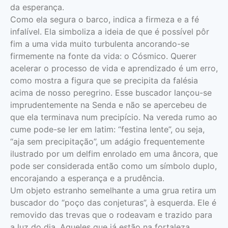
da esperança.
Como ela segura o barco, indica a firmeza e a fé
infalível. Ela simboliza a ideia de que é possível pôr
fim a uma vida muito turbulenta ancorando-se
firmemente na fonte da vida: o Cósmico. Querer
acelerar o processo de vida e aprendizado é um erro,
como mostra a figura que se precipita da falésia
acima de nosso peregrino. Esse buscador lançou-se
imprudentemente na Senda e não se apercebeu de
que ela terminava num precipício. Na vereda rumo ao
cume pode-se ler em latim: “festina lente”, ou seja,
“aja sem precipitação”, um adágio frequentemente
ilustrado por um delfim enrolado em uma âncora, que
pode ser considerada então como um símbolo duplo,
encorajando a esperança e a prudência.
Um objeto estranho semelhante a uma grua retira um
buscador do “poço das conjeturas”, à esquerda. Ele é
removido das trevas que o rodeavam e trazido para
a luz do dia. Aqueles que já estão na fortaleza,