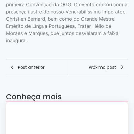
primeira Convenção da OGG. O evento contou com a
presença ilustre de nosso Venerabilíssimo Imperator,
Christian Bernard, bem como do Grande Mestre
Emérito de Língua Portuguesa, Frater Hélio de
Moraes e Marques, que juntos desvelaram a faixa
inaugural.
Post anterior
Próximo post
Conheça mais
Apresentação “A Evolução da Dança”
reúne sete grupos folclóricos na 28ª
Convenção Nacional Rosacruz
27 de julho de 2026