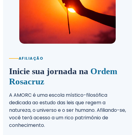
Um santuário de paz e serenidade, onde a natureza e o
ser se encontram para proporcionar momentos de
profunda reflexão e contemplação interior.
Explorar o Bosque
Ver eventos
AFILIAÇÃO
Inicie sua jornada na
Ordem
Rosacruz
A AMORC é uma escola místico-filosófica
dedicada ao estudo das leis que regem a
natureza, o universo e o ser humano. Afiliando-se,
CULTURA E ARTE
você terá acesso a um rico patrimônio de
MUSEUS E
conhecimento.