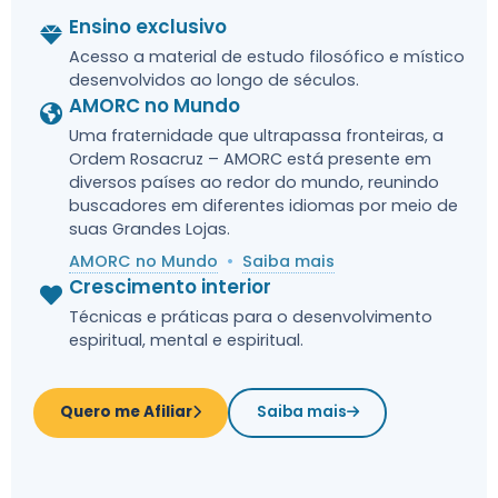
ESPAÇOS
Ensino exclusivo
Acesso a material de estudo filosófico e místico
CULTURAIS
desenvolvidos ao longo de séculos.
AMORC no Mundo
Explore nossos museus e espaços culturais, guardiões de
Uma fraternidade que ultrapassa fronteiras, a
um patrimônio histórico e artístico inestimável que une
Ordem Rosacruz – AMORC está presente em
diferentes culturas e épocas.
diversos países ao redor do mundo, reunindo
buscadores em diferentes idiomas por meio de
suas Grandes Lojas.
Visitar os Museus
AMORC no Mundo
•
Saiba mais
Crescimento interior
Agenda cultural
Técnicas e práticas para o desenvolvimento
espiritual, mental e espiritual.
Quero me Afiliar
Saiba mais