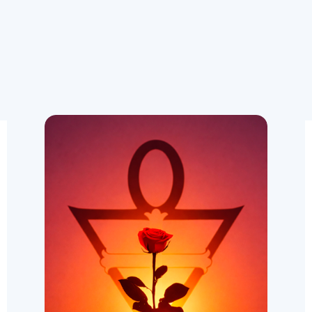
Conheça a Ordem
Afilie-se
ESPAÇOS DE CONTEMPLAÇÃO
Bosque
Rosacruz-
natureza e
silêncio