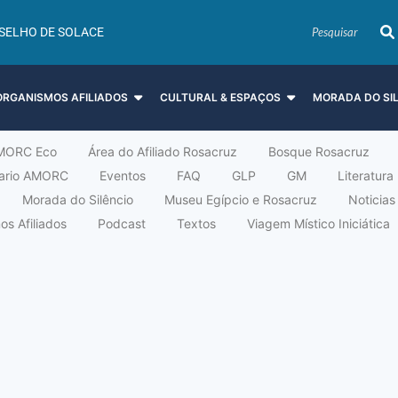
SELHO DE SOLACE
ORGANISMOS AFILIADOS
CULTURAL & ESPAÇOS
MORADA DO SI
MORC Eco
Área do Afiliado Rosacruz
Bosque Rosacruz
tario AMORC
Eventos
FAQ
GLP
GM
Literatura
Morada do Silêncio
Museu Egípcio e Rosacruz
Noticias
s Afiliados
Podcast
Textos
Viagem Místico Iniciática