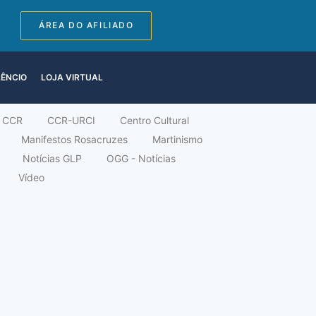
ÁREA DO AFILIADO
LÊNCIO
LOJA VIRTUAL
CCR
CCR-URCI
Centro Cultural
Manifestos Rosacruzes
Martinismo
Notícias GLP
OGG - Notícias
Vídeo