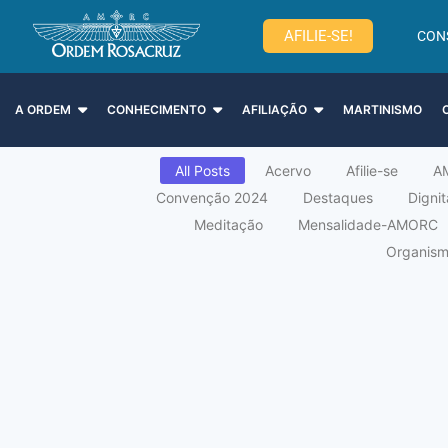
AFILIE-SE!
CON
A ORDEM
CONHECIMENTO
AFILIAÇÃO
MARTINISMO
All Posts
Acervo
Afilie-se
A
Convenção 2024
Destaques
Digni
Meditação
Mensalidade-AMORC
Organismo