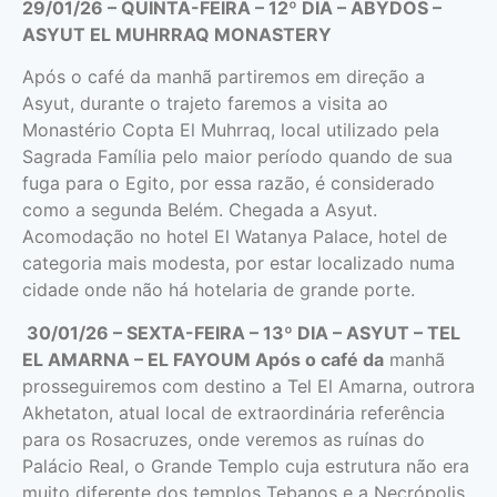
29/01/26 – QUINTA-FEIRA – 12º DIA – ABYDOS –
ASYUT EL MUHRRAQ MONASTERY
Após o café da manhã partiremos em direção a
Asyut, durante o trajeto faremos a visita ao
Monastério Copta El Muhrraq, local utilizado pela
Sagrada Família pelo maior período quando de sua
fuga para o Egito, por essa razão, é considerado
como a segunda Belém. Chegada a Asyut.
Acomodação no hotel El Watanya Palace, hotel de
categoria mais modesta, por estar localizado numa
cidade onde não há hotelaria de grande porte.
30/01/26 – SEXTA-FEIRA – 13º DIA – ASYUT – TEL
EL AMARNA – EL FAYOUM Após o café da
manhã
prosseguiremos com destino a Tel El Amarna, outrora
Akhetaton, atual local de extraordinária referência
para os Rosacruzes, onde veremos as ruínas do
Palácio Real, o Grande Templo cuja estrutura não era
muito diferente dos templos Tebanos e a Necrópolis