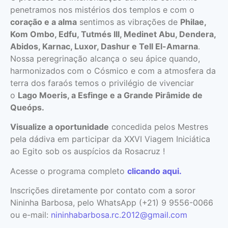
penetramos nos mistérios dos templos e com o
coração e a alma
sentimos as vibrações de
Philae,
Kom Ombo, Edfu, Tutmés III, Medinet Abu, Dendera,
Abidos, Karnac, Luxor, Dashur e Tell El-Amarna
.
Nossa peregrinação alcança o seu ápice quando,
harmonizados com o Cósmico e com a atmosfera da
terra dos faraós temos o privilégio de vivenciar
o
Lago Moeris, a Esfinge e a Grande Pirâmide de
Queóps.
Visualize a oportunidade
concedida pelos Mestres
pela dádiva em participar da XXVI Viagem Iniciática
ao Egito sob os auspícios da Rosacruz !
Acesse o programa completo
clicando aqui.
Inscrições diretamente por contato com a soror
Nininha Barbosa, pelo WhatsApp (+21) 9 9556-0066
ou e-mail:
nininhabarbosa.rc.2012@gmail.com