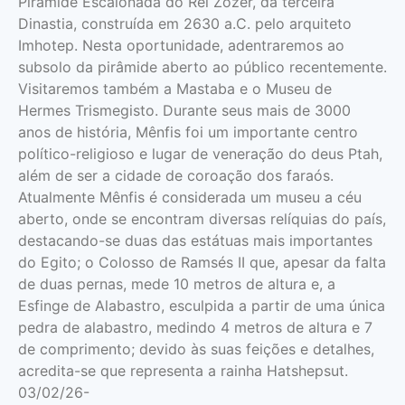
Pirâmide Escalonada do Rei Zozer, da terceira
Dinastia, construída em 2630 a.C. pelo arquiteto
Imhotep. Nesta oportunidade, adentraremos ao
subsolo da pirâmide aberto ao público recentemente.
Visitaremos também a Mastaba e o Museu de
Hermes Trismegisto. Durante seus mais de 3000
anos de história, Mênfis foi um importante centro
político-religioso e lugar de veneração do deus Ptah,
além de ser a cidade de coroação dos faraós.
Atualmente Mênfis é considerada um museu a céu
aberto, onde se encontram diversas relíquias do país,
destacando-se duas das estátuas mais importantes
do Egito; o Colosso de Ramsés II que, apesar da falta
de duas pernas, mede 10 metros de altura e, a
Esfinge de Alabastro, esculpida a partir de uma única
pedra de alabastro, medindo 4 metros de altura e 7
de comprimento; devido às suas feições e detalhes,
acredita-se que representa a rainha Hatshepsut.
03/02/26-