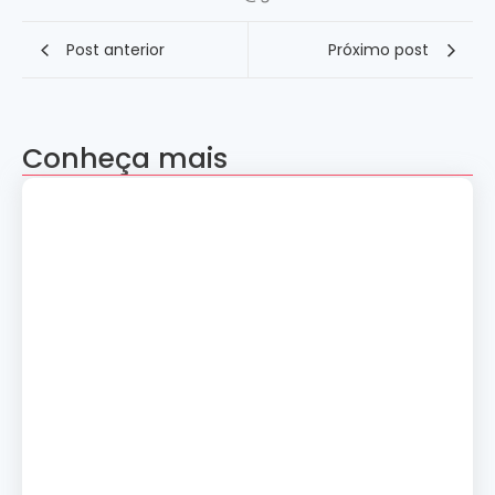
Post anterior
Próximo post
Conheça mais
Apresentação “A Evolução da Dança”
reúne sete grupos folclóricos na 28ª
Convenção Nacional Rosacruz
27 de julho de 2026
Palestra gratuita – Abertura do 2º
Simpósio de Metapsíquica e Saúde
24 de julho de 2026
Curso: A Magia dos Números e a
Tradição Esotérica.
14 de julho de 2026
Cerimônia de Ação de Graças