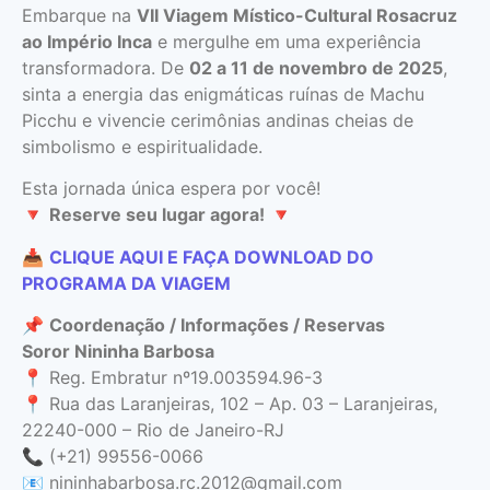
Embarque na
VII Viagem Místico-Cultural Rosacruz
ao Império Inca
e mergulhe em uma experiência
transformadora. De
02 a 11 de novembro de 2025
,
sinta a energia das enigmáticas ruínas de Machu
Picchu e vivencie cerimônias andinas cheias de
simbolismo e espiritualidade.
Esta jornada única espera por você!
🔻
Reserve seu lugar agora!
🔻
📥
CLIQUE AQUI E FAÇA DOWNLOAD DO
PROGRAMA DA VIAGEM
📌
Coordenação / Informações / Reservas
Soror Nininha Barbosa
📍 Reg. Embratur nº19.003594.96-3
📍 Rua das Laranjeiras, 102 – Ap. 03 – Laranjeiras,
22240-000 – Rio de Janeiro-RJ
📞 (+21) 99556-0066
📧
nininhabarbosa.rc.2012@gmail.com