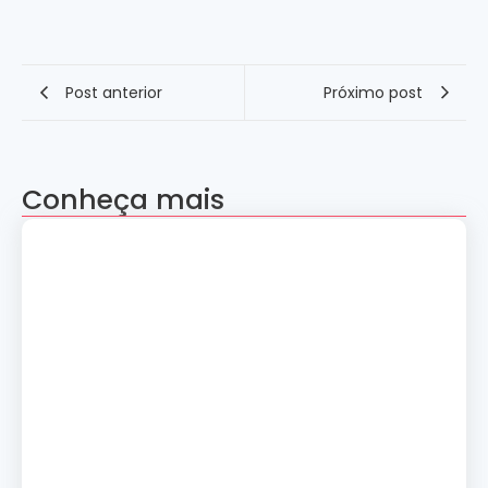
Post anterior
Próximo post
Conheça mais
Apresentação “A Evolução da Dança”
reúne sete grupos folclóricos na 28ª
Convenção Nacional Rosacruz
27 de julho de 2026
Palestra gratuita – Abertura do 2º
Simpósio de Metapsíquica e Saúde
24 de julho de 2026
Curso: A Magia dos Números e a
Tradição Esotérica.