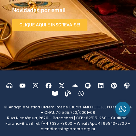
Novidades por email
CLIQUE AQUI E INSCREVA-SE!
© Antiga e Mística Ordem Rosae Crucis AMORC GLJL PORTUGUESA
– CNPJ: 76.565.720/0001-66
Rua Nicarágua, 2620 – Bacacheri | CEP.: 82515-260 – Curitiba-
Paraná-Brasil Tel: (+41) 3351-3000 – WhatsApp 41 99843-2700 –
atendimento@amorc.org.br