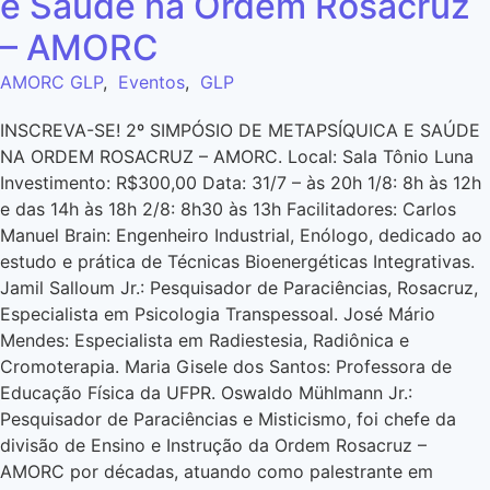
e Saúde na Ordem Rosacruz
– AMORC
AMORC GLP
,
Eventos
,
GLP
INSCREVA-SE! 2º SIMPÓSIO DE METAPSÍQUICA E SAÚDE
NA ORDEM ROSACRUZ – AMORC. Local: Sala Tônio Luna
Investimento: R$300,00 Data: 31/7 – às 20h 1/8: 8h às 12h
e das 14h às 18h 2/8: 8h30 às 13h Facilitadores: Carlos
Manuel Brain: Engenheiro Industrial, Enólogo, dedicado ao
estudo e prática de Técnicas Bioenergéticas Integrativas.
Jamil Salloum Jr.: Pesquisador de Paraciências, Rosacruz,
Especialista em Psicologia Transpessoal. José Mário
Mendes: Especialista em Radiestesia, Radiônica e
Cromoterapia. Maria Gisele dos Santos: Professora de
Educação Física da UFPR. Oswaldo Mühlmann Jr.:
Pesquisador de Paraciências e Misticismo, foi chefe da
divisão de Ensino e Instrução da Ordem Rosacruz –
AMORC por décadas, atuando como palestrante em