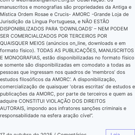
manuscritos e monografias são propriedades da Antiga e
Mística Ordem Rosae e Crucis- AMORC -Grande Loja de
Jurisdição da Língua Portuguesa, e NÃO ESTÃO
DISPONIBILIZADOS PARA ‘DOWNLOADS’ – NEM PODEM
SER COMERCIALIZADOS POR TERCEIROS POR
QUAISQUER MEIOS (anúncios on_line, downloads e em
formato físico). TODAS AS PUBLICAÇÕES, MANUSCRITOS
E MONOGRAFIAS, estão disponibilizadas no formato físico
e somente são disponibilizadas em comodato a todas as
pessoas que ingressam nos quadros de ‘membros’ dos
estudos filosóficos da AMORC’. A disponibilização,
comercialização de quaisquer ‘obras escritas’ de estudos e
publicações da AMORC, por parte de terceiros e quem as
adquire CONSTITUI VIOLAÇÃO DOS DIREITOS
AUTORAIS, impondo aos infratores sanções criminais e
responsabilidade na esfera aração cível”.
17 de outubro de 2025
/
Comentários
Leia