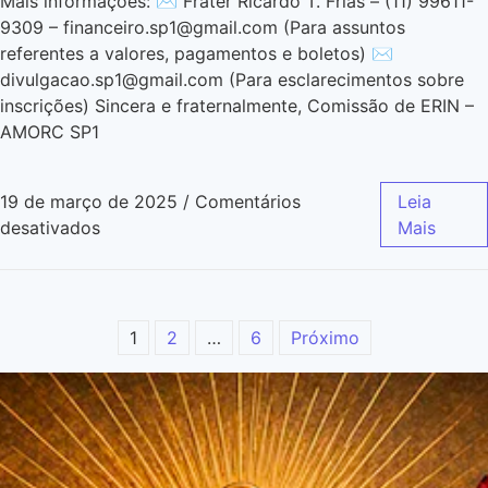
Mais informações: ✉️ Frater Ricardo T. Frias – (11) 99611-
9309 – financeiro.sp1@gmail.com (Para assuntos
referentes a valores, pagamentos e boletos) ✉️
divulgacao.sp1@gmail.com (Para esclarecimentos sobre
inscrições) Sincera e fraternalmente, Comissão de ERIN –
AMORC SP1
19 de março de 2025
/
Comentários
Leia
desativados
Mais
1
2
…
6
Próximo