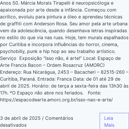
Anos 50. Márcia Morais Tirapelli é neuropsicóloga e
apaixonada por arte desde a infância. Começou com
acrílico, evoluiu para pintura a óleo e aprendeu técnicas
de graffiti com Anderson Rosa. Seu amor pela arte urbana
vem da adolescência, quando desenhava letras inspiradas
no estilo do que via nas ruas. Hoje, tem murais espalhados
por Curitiba e incorpora influências do horror, cinema,
psychobilly, punk e hip hop ao seu trabalho artístico.
Serviço Exposição “Isso não, é arte!” Local: Espaço de
Arte Francis Bacon – Ordem Rosacruz (AMORC)
Endereço: Rua Nicarágua, 2453 – Bacacheri – 82515-260 –
Curitiba, Paraná. Entrada: Franca Data: de 01 até 29 de
abril de 2025. Horário: de terça a sexta-feira das 13h30 às
17h. *O Espaço não abre nos feriados. Fonte:
https://espacodearte.amorc.org.br/isso-nao-e-arte/
3 de abril de 2025
/
Comentários
Leia
desativados
Mais