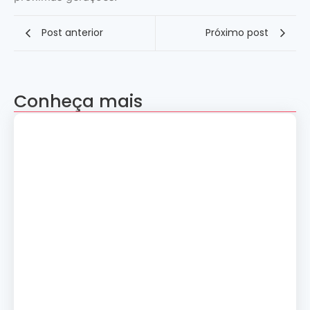
Post anterior
Próximo post
Conheça mais
Apresentação “A Evolução da Dança”
reúne sete grupos folclóricos na 28ª
Convenção Nacional Rosacruz
27 de julho de 2026
Palestra gratuita – Abertura do 2º
Simpósio de Metapsíquica e Saúde
24 de julho de 2026
Curso: A Magia dos Números e a
Tradição Esotérica.
14 de julho de 2026