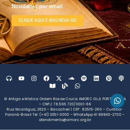
Novidades por email
CLIQUE AQUI E INSCREVA-SE!
© Antiga e Mística Ordem Rosae Crucis AMORC GLJL PORTUGUESA
– CNPJ: 76.565.720/0001-66
Rua Nicarágua, 2620 – Bacacheri | CEP.: 82515-260 – Curitiba-
Paraná-Brasil Tel: (+41) 3351-3000 – WhatsApp 41 99843-2700 –
atendimento@amorc.org.br