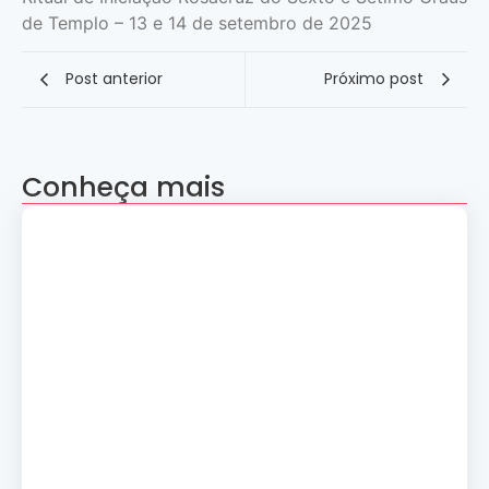
de Templo – 13 e 14 de setembro de 2025
Post anterior
Próximo post
Conheça mais
Apresentação “A Evolução da Dança”
reúne sete grupos folclóricos na 28ª
Convenção Nacional Rosacruz
27 de julho de 2026
Palestra gratuita – Abertura do 2º
Simpósio de Metapsíquica e Saúde
24 de julho de 2026
Curso: A Magia dos Números e a
Tradição Esotérica.
14 de julho de 2026