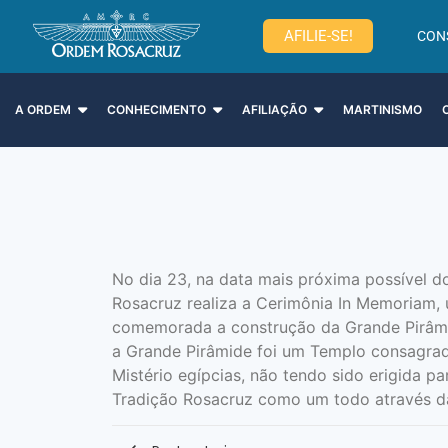
AFILIE-SE!
CON
A ORDEM
CONHECIMENTO
AFILIAÇÃO
MARTINISMO
No dia 23, na data mais próxima possível d
Rosacruz realiza a Cerimônia In Memoriam,
comemorada a construção da Grande Pirâmi
a Grande Pirâmide foi um Templo consagrado
Mistério egípcias, não tendo sido erigida p
Tradição Rosacruz como um todo através da