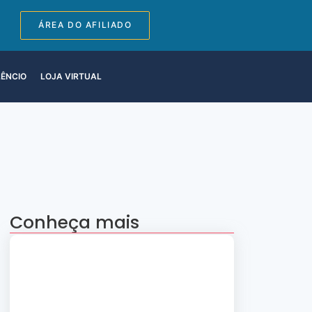
ÁREA DO AFILIADO
LÊNCIO
LOJA VIRTUAL
Conheça mais
Apresentação “A Evolução da Dança”
reúne sete grupos folclóricos na 28ª
Convenção Nacional Rosacruz
27 de julho de 2026
Palestra gratuita – Abertura do 2º