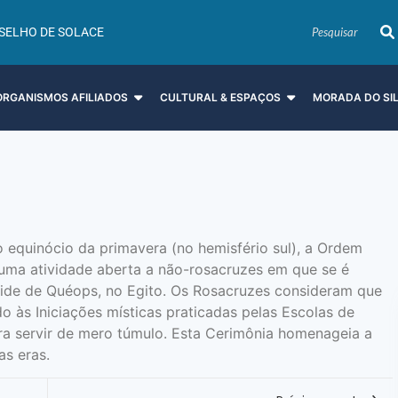
SELHO DE SOLACE
ORGANISMOS AFILIADOS
CULTURAL & ESPAÇOS
MORADA DO SI
o equinócio da primavera (no hemisfério sul), a Ordem
 uma atividade aberta a não-rosacruzes em que se é
de de Quéops, no Egito. Os Rosacruzes consideram que
 às Iniciações místicas praticadas pelas Escolas de
ara servir de mero túmulo. Esta Cerimônia homenageia a
s eras.