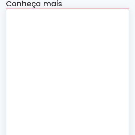
Conheça mais
Apresentação “A Evolução da Dança”
reúne sete grupos folclóricos na 28ª
Convenção Nacional Rosacruz
27 de julho de 2026
Palestra gratuita – Abertura do 2º
Simpósio de Metapsíquica e Saúde
24 de julho de 2026
Curso: A Magia dos Números e a
Tradição Esotérica.
14 de julho de 2026
Cerimônia de Ação de Graças
10 de julho de 2026