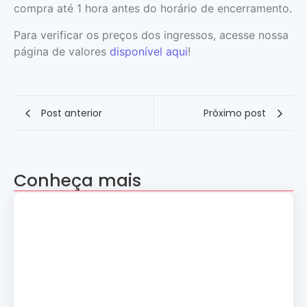
compra até 1 hora antes do horário de encerramento.
Para verificar os preços dos ingressos, acesse nossa
página de valores
disponível aqui
!
Post anterior
Próximo post
Conheça mais
Apresentação “A Evolução da Dança”
reúne sete grupos folclóricos na 28ª
Convenção Nacional Rosacruz
27 de julho de 2026
Palestra gratuita – Abertura do 2º
Simpósio de Metapsíquica e Saúde