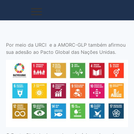
Por meio da URCI e a AMORC-GLP também afirmou
sua adesão ao Pacto Global das Nações Unidas.