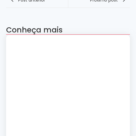
Conheça mais
Apresentação “A Evolução da Dança”
reúne sete grupos folclóricos na 28ª
Convenção Nacional Rosacruz
27 de julho de 2026
Palestra gratuita – Abertura do 2º
Simpósio de Metapsíquica e Saúde
24 de julho de 2026
Curso: A Magia dos Números e a
Tradição Esotérica.
14 de julho de 2026
Cerimônia de Ação de Graças
10 de julho de 2026