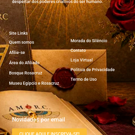
despertar dos poderes criativos do ser humano.
Site Links
Morada do Silêncio
Quem somos
Contato
Afilie-se
Loja Virtual
Área do Afiliado
Política de Privacidade
Bosque Rosacruz
Termo de Uso
Museu Egípcio e Rosacruz
Novidades por email
CLIQUE AQUI E INSCREVA-SE!