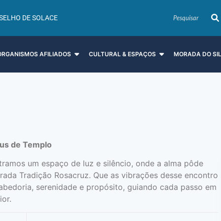
SELHO DE SOLACE
ORGANISMOS AFILIADOS
CULTURAL & ESPAÇOS
MORADA DO SI
raus de Templo
tramos um espaço de luz e silêncio, onde a alma pôde
grada Tradição Rosacruz. Que as vibrações desse encontro
bedoria, serenidade e propósito, guiando cada passo em
ior.