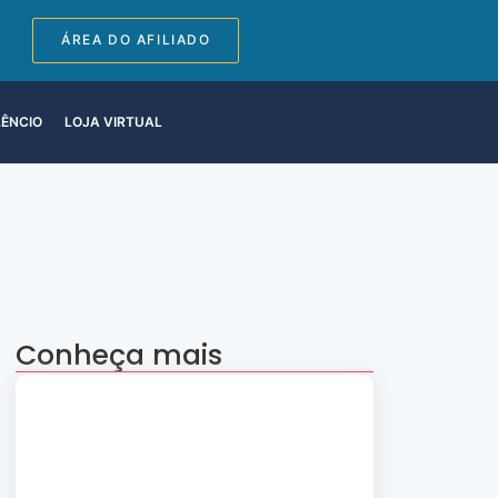
ÁREA DO AFILIADO
LÊNCIO
LOJA VIRTUAL
Conheça mais
Apresentação “A Evolução da Dança”
reúne sete grupos folclóricos na 28ª
Convenção Nacional Rosacruz
27 de julho de 2026
Palestra gratuita – Abertura do 2º