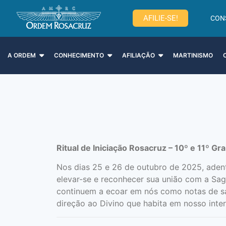
AFILIE-SE!
CON
A ORDEM
CONHECIMENTO
AFILIAÇÃO
MARTINISMO
Ritual de Iniciação Rosacruz – 10º e 11º G
Nos dias 25 e 26 de outubro de 2025, aden
elevar-se e reconhecer sua união com a Sa
continuem a ecoar em nós como notas de sa
direção ao Divino que habita em nosso inter