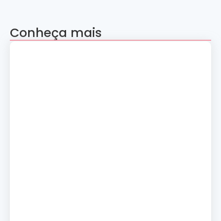
Conheça mais
Apresentação “A Evolução da Dança”
reúne sete grupos folclóricos na 28ª
Convenção Nacional Rosacruz
27 de julho de 2026
Palestra gratuita – Abertura do 2º
Simpósio de Metapsíquica e Saúde
24 de julho de 2026
Curso: A Magia dos Números e a
Tradição Esotérica.
14 de julho de 2026
Cerimônia de Ação de Graças
10 de julho de 2026