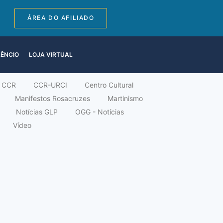
ÁREA DO AFILIADO
LÊNCIO
LOJA VIRTUAL
CCR
CCR-URCI
Centro Cultural
Manifestos Rosacruzes
Martinismo
Notícias GLP
OGG - Notícias
Vídeo