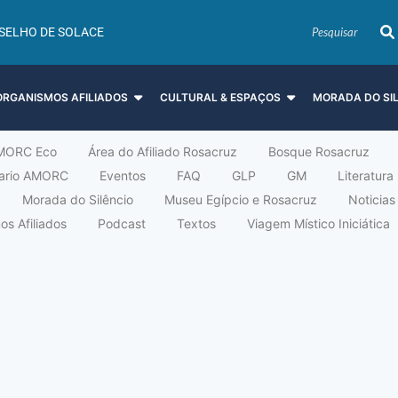
SELHO DE SOLACE
ORGANISMOS AFILIADOS
CULTURAL & ESPAÇOS
MORADA DO SI
MORC Eco
Área do Afiliado Rosacruz
Bosque Rosacruz
tario AMORC
Eventos
FAQ
GLP
GM
Literatura
Morada do Silêncio
Museu Egípcio e Rosacruz
Noticias
s Afiliados
Podcast
Textos
Viagem Místico Iniciática