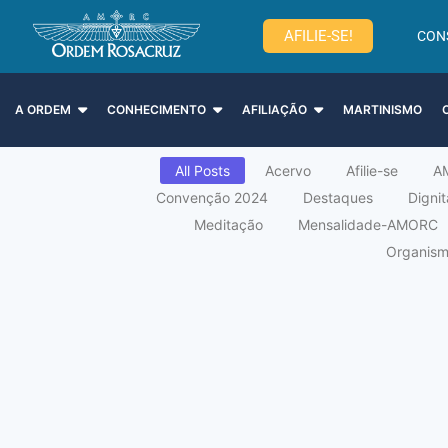
AFILIE-SE!
CON
A ORDEM
CONHECIMENTO
AFILIAÇÃO
MARTINISMO
All Posts
Acervo
Afilie-se
A
Convenção 2024
Destaques
Digni
Meditação
Mensalidade-AMORC
Organismo