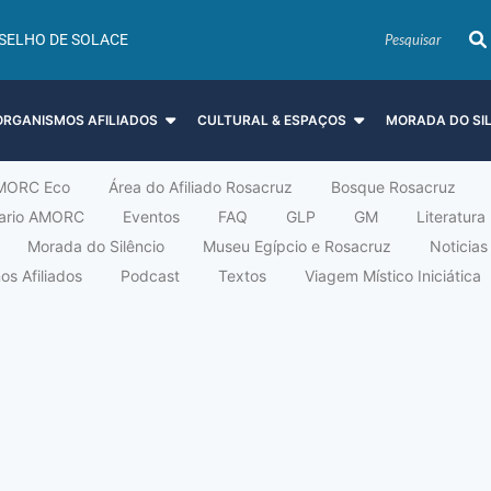
SELHO DE SOLACE
ORGANISMOS AFILIADOS
CULTURAL & ESPAÇOS
MORADA DO SI
MORC Eco
Área do Afiliado Rosacruz
Bosque Rosacruz
tario AMORC
Eventos
FAQ
GLP
GM
Literatura
Morada do Silêncio
Museu Egípcio e Rosacruz
Noticias
s Afiliados
Podcast
Textos
Viagem Místico Iniciática