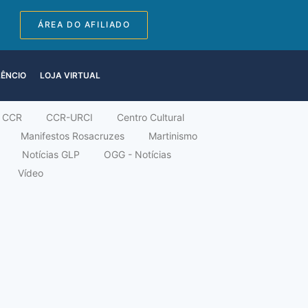
ÁREA DO AFILIADO
LÊNCIO
LOJA VIRTUAL
CCR
CCR-URCI
Centro Cultural
Manifestos Rosacruzes
Martinismo
Notícias GLP
OGG - Notícias
Vídeo