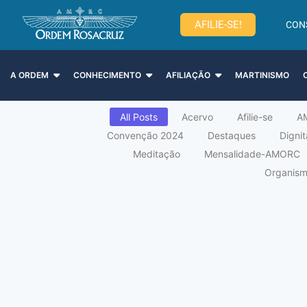
AFILIE-SE!
CON
A ORDEM
CONHECIMENTO
AFILIAÇÃO
MARTINISMO
All Posts
Acervo
Afilie-se
A
Convenção 2024
Destaques
Digni
Meditação
Mensalidade-AMORC
Organismo