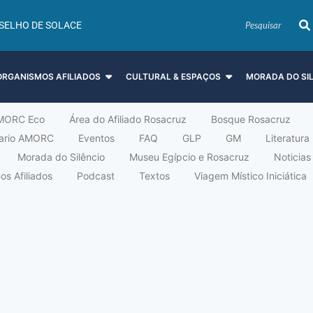
SELHO DE SOLACE
ORGANISMOS AFILIADOS
CULTURAL & ESPAÇOS
MORADA DO SI
MORC Eco
Área do Afiliado Rosacruz
Bosque Rosacruz
tario AMORC
Eventos
FAQ
GLP
GM
Literatura
Morada do Silêncio
Museu Egípcio e Rosacruz
Noticias
s Afiliados
Podcast
Textos
Viagem Místico Iniciática