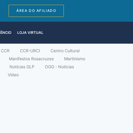
ÁREA DO AFILIADO
LÊNCIO
LOJA VIRTUAL
CCR
CCR-URCI
Centro Cultural
Manifestos Rosacruzes
Martinismo
Notícias GLP
OGG - Notícias
Vídeo