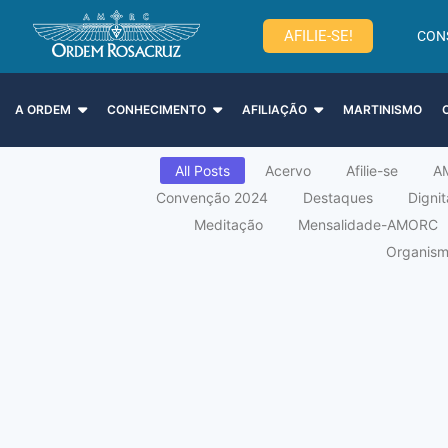
AFILIE-SE!
CON
A ORDEM
CONHECIMENTO
AFILIAÇÃO
MARTINISMO
All Posts
Acervo
Afilie-se
A
Convenção 2024
Destaques
Digni
Meditação
Mensalidade-AMORC
Organismo